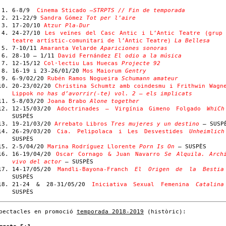
6-8/9
Cinema Sticado
–STRPTS // Fin de temporada
21-22/9
Sandra Gómez
Tot per l’aire
17-20/10
Atzur
Pla-Dur
24-27/10
Les veïnes del Casc Antic i L’Antic Teatre (grup
teatre artístic-comunitari de l’Antic Teatre)
La Bellesa
7-10/11
Amaranta Velarde
Apariciones sonoras
28-10 – 1/11
David Fernández
El odio a la música
12-15/12
Col·lectiu Las Huecas
Projecte 92
16-19 i 23-26/01/20
Mos Maiorum
Gentry
6-9/02/20
Rubén Ramos Nogueira
Schumann amateur
20-23/02/20
Christina Schumtz amb coindesmu i Frithwin Wagn
Lippok
no has d’avorrir(-te) vol. 2 – els implicats
5-8/03/20
Joana Brabo
Alone together
12-15/03/20
Adoctrinades – Virgínia Gimeno Folgado
WhiCh
SUSPÈS
19-21/03/20
Arrebato Libros
Tres mujeres y un destino
– SUSP
26-29/03/20
Cia. Pelipolaca i Les Desvestides
Unheimlich
SUSPÈS
2-5/04/20
Marina Rodríguez Llorente
Porn Is On
– SUSPÈS
16-19/04/20
Oscar Cornago & Juan Navarro
Se Alquila. Arch
vivo del actor
– SUSPÈS
14-17/05/20
Mandli-Bayona-Franch
El Origen de la Bestia
SUSPÈS
21-24 & 28-31/05/20
Iniciativa Sexual Femenina
Catalina
SUSPÈS
pectacles en promoció
temporada 2018-2019
(històric):