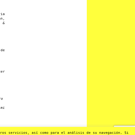
ria
an,
s &
 de
cer
ro
 mi
os servicios, así como para el análisis de su navegación. Si