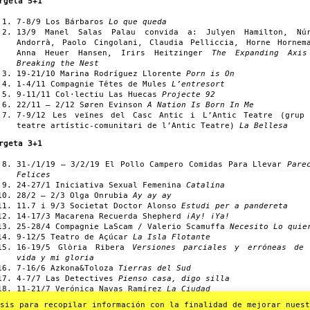
rgeta 5+1
7-8/9 Los Bárbaros
Lo que queda
13/9 Manel Salas Palau convida a: Julyen Hamilton, Nú
Andorrà, Paolo Cingolani, Claudia Pelliccia, Horne Hornem
Anna Heuer Hansen, Irirs Heitzinger
The Expanding Axi
Breaking the Nest
19-21/10 Marina Rodríguez Llorente
Porn is On
1-4/11 Compagnie Têtes de Mules
L’entresort
9-11/11 Col·lectiu Las Huecas
Projecte 92
22/11 – 2/12 Søren Evinson
A Nation Is Born In Me
7-9/12 Les veïnes del Casc Antic i L’Antic Teatre (grup
teatre artístic-comunitari de l’Antic Teatre)
La Bellesa
rgeta 3+1
31-/1/19 – 3/2/19 El Pollo Campero Comidas Para Llevar
Pare
Felices
24-27/1 Iniciativa Sexual Femenina
Catalina
28/2 – 2/3 Olga Onrubia
Ay ay ay
11.7 i 9/3 Societat Doctor Alonso
Estudi per a pandereta
14-17/3 Macarena Recuerda Shepherd
¡Ay! ¡Ya!
25-28/4 Compagnie LaScam / Valerio Scamuffa
Necesito Lo quie
9-12/5 Teatro de Açúcar
La Isla Flotante
16-19/5 Glòria Ribera
Versiones parciales y erróneas de
vida y mi gloria
7-16/6 Azkona&Toloza
Tierras del Sud
4-7/7 Las Detectives
Pienso casa, digo silla
11-21/7 Verónica Navas Ramírez
La Ciudad
22/11 – 2/12 Søren Evinson
A Nation Is Born In Me
sis para recopilar información con la finalidad de mejorar nuestr