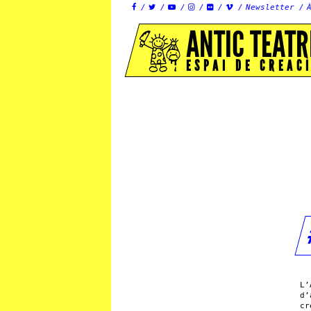
Newsletter






ANTIC TEATR
ESPAI DE CREAC
L’
d’
cr