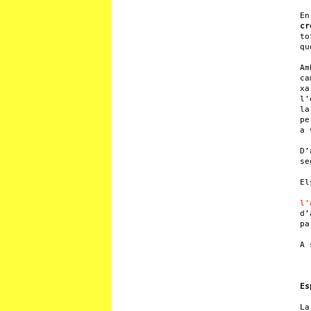
E
cr
to
qu
Am
c
xa
l
l
pe
a 
D’
se
El
l’
d’
pa
A 
Es
La