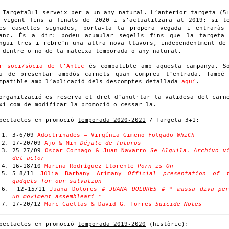
 Targeta3+1 serveix per a un any natural. L’anterior targeta (5
 vigent fins a finals de 2020 i s’actualitzara al 2019: si t
es caselles signades, porta-la la propera vegada i entraràs
anc. És a dir: podeu acumular segells fins que la targeta
ngui tres i rebre’n una altra nova llavors, independentment de
 dintre o no de la mateixa temporada o any natural.
r soci/sòcia de l’Antic
és compatible amb aquesta campanya. S
u de presentar ambdós carnets quan compreu l’entrada. També
mpatible amb l’aplicació dels descomptes detallada
aquí
.
organització es reserva el dret d’anul·lar la validesa del carn
xí com de modificar la promoció o cessar-la.
pectacles en promoció
temporada 2020-2021
/ Targeta 3+1:
3-6/09
Adoctrinades – Virgínia Gimeno Folgado
WhiCh
17-20/09
Ajo & Min
Déjate de futuros
25-27/09
Oscar Cornago & Juan Navarro
Se Alquila. Archivo v
del actor
16-18/10
Marina Rodríguez Llorente
Porn is On
5-8/11
Júlia Barbany Arimany
Official presentation of 
gadgets for our salvation
12-15/11
Juana Dolores
# JUANA DOLORES # * massa diva pe
un moviment assembleari *
17-20/12
Marc Caellas & David G. Torres
Suicide Notes
pectacles en promoció
temporada 2019-2020
(històric):