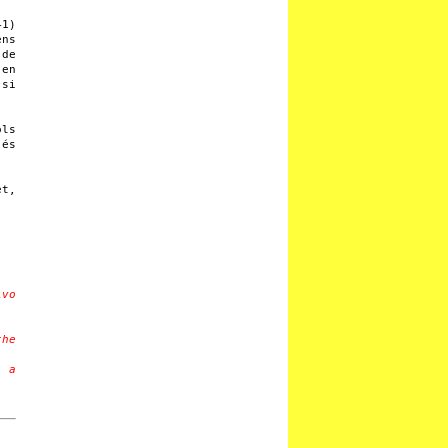
+1)
ens
 de
 en
 si
ols
 és
et,
ivo
the
r a