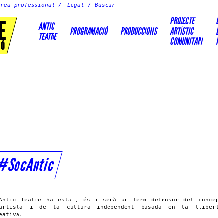
Àrea professional
Legal
PROJECTE
E
ANTIC
PROGRAMACIÓ
PRODUCCIONS
ARTÍSTIC
TEATRE
COMUNITARI
IÓ
#SocAntic
Antic Teatre ha estat, és i serà un ferm defensor del conce
artista i de la cultura independent basada en la llibert
eativa.