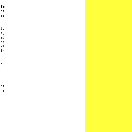
 fa
ent
tes
 la
ls,
amb
de
et
uis
sou
tat
m a