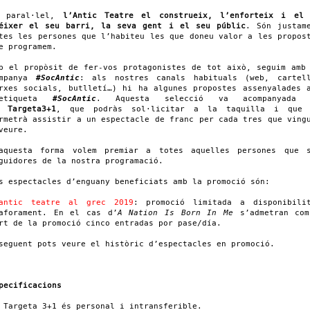
n paral·lel,
l’Antic Teatre el construeix, l’enforteix i el
éixer el seu barri, la seva gent i el seu públic
. Són justam
tes les persones que l’habiteu les que doneu valor a les propos
e programem.
b el propòsit de fer-vos protagonistes de tot això, seguim amb
ampanya
#SocAntic
: als nostres canals habituals (web, cartel
rxes socials, butlletí…) hi ha algunes propostes assenyalades 
’etiqueta
#SocAntic
. Aquesta selecció va acompanyada 
a
Targeta3+1
, que podràs sol·licitar a la taquilla i que 
rmetrà assistir a un espectacle de franc per cada tres que ving
veure.
aquesta forma volem premiar a totes aquelles persones que 
guidores de la nostra programació.
s espectacles d’enguany beneficiats amb la promoció són:
antic teatre al grec 2019
: promoció limitada a disponibili
aforament. En el cas d’
A Nation Is Born In Me
s’admetran co
rt de la promoció cinco entradas por pase/día.
seguent pots veure el històric d’espectacles en promoció.
pecificacions
 Targeta 3+1 és personal i intransferible.