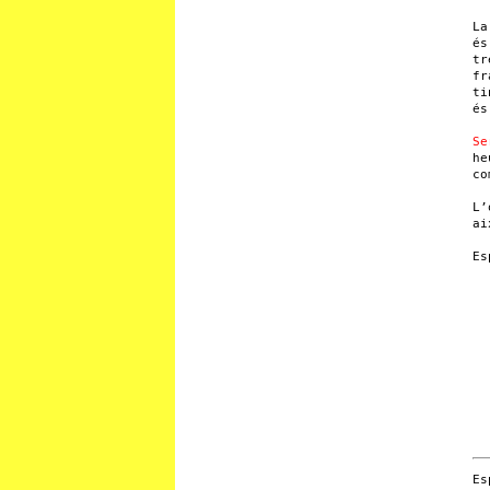
La
és
tr
fr
ti
és
Se
he
co
L’
ai
Es
Es