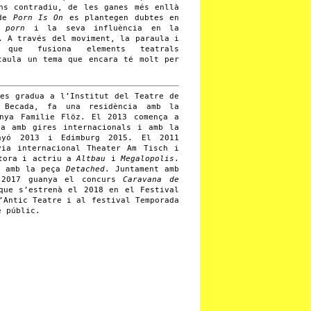
ns contradiu, de les ganes més enllà
 de
Porn Is On
es plantegen dubtes en
 porn
i la seva influència en la
. A través del moviment, la paraula i
que fusiona elements teatrals
taula un tema que encara té molt per
 es gradua a l’Institut del Teatre de
 Becada, fa una residència amb la
anya Familie Flöz. El 2013 comença a
ia amb gires internacionals i amb la
inyó 2013 i Edimburg 2015. El 2011
yia internacional Theater Am Tisch i
ctora i actriu a
Altbau
i
Megalopolis
.
z amb la peça
Detached
. Juntament amb
 2017 guanya el concurs
Caravana de
que s’estrenà el 2018 en el Festival
’Antic Teatre i al festival Temporada
e públic.