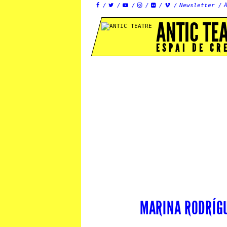
Newsletter






ANTIC TE
ESPAI DE CR
MARINA RODRÍG