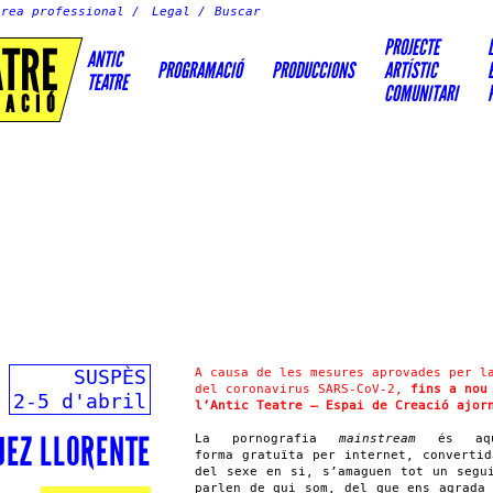
Àrea professional
Legal
PROJECTE
ATRE
ANTIC
PROGRAMACIÓ
PRODUCCIONS
ARTÍSTIC
TEATRE
COMUNITARI
EACIÓ
SUSPÈS
A causa de les mesures aprovades per l
del coronavirus SARS-CoV-2,
fins a nou
2-5 d'abril
l’Antic Teatre – Espai de Creació ajor
UEZ LLORENTE
La pornografia
mainstream
és aque
forma gratuïta per internet, converti
del sexe en si, s’amaguen tot un segu
parlen de qui som, del que ens agrada