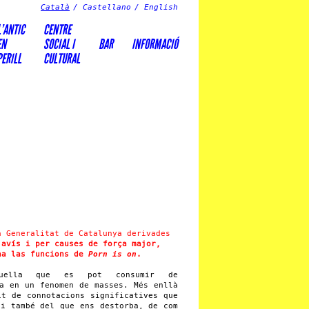
Català
Castellano
English
L’ANTIC
CENTRE
EN
SOCIAL I
BAR
INFORMACIÓ
PERILL
CULTURAL
a Generalitat de Catalunya derivades
 avís i per causes de força major,
na las funcions de
Porn is on
.
lla que es pot consumir de
da en un fenomen de masses. Més enllà
it de connotacions significatives que
 i també del que ens destorba, de com