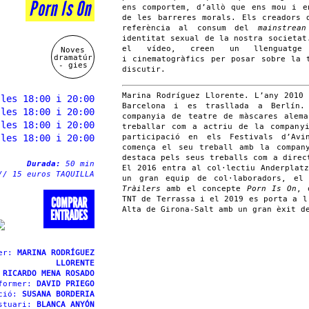
Porn Is On
ens comportem, d’allò que ens mou i e
de les barreres morals. Els creadors
referència al consum del
mainstrean
identitat sexual de la nostra societat
el vídeo, creen un llenguatge 
Noves
dramatúr
i cinematogràfics per posar sobre la 
- gies
discutir.
Marina Rodríguez Llorente. L’any 2010
 les 18:00 i 20:00
Barcelona i es trasllada a Berlín.
 les 18:00 i 20:00
companyia de teatre de màscares alem
 les 18:00 i 20:00
treballar com a actriu de la company
participació en els Festivals d’Av
 les 18:00 i 20:00
comença el seu treball amb la compan
destaca pels seus treballs com a dire
Durada:
50 min
El 2016 entra al col·lectiu Anderplat
// 15 euros TAQUILLA
un gran equip de col·laboradors, el
Tràilers
amb el concepte
Porn Is On
, 
TNT de Terrassa i el 2019 es porta a l
COMPRAR
Alta de Girona-Salt amb un gran èxit d
ENTRADES
mer:
MARINA RODRÍGUEZ
LLORENTE
:
RICARDO MENA ROSADO
rformer:
DAVID PRIEGO
cció:
SUSANA BORDERIA
estuari:
BLANCA ANYÓN