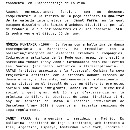
fonamental en l’aprenentatge de la vida.
Aquest enregistrament funciona com un document
complementari a la recerca de la peça escènica
La qualitat
de la matèria
interpretada per
Janet Parra
, en la qual
busquem dissoldre els límits d’ambdues disciplines per tal
de trobar allò que per nosaltres es el més essencial: SER.
Es podrà veure el dijous, 30 de juny.
MÒNICA MUNTANER
(1966). Es forma com a ballarina de dansa
contemporània a Barcelona. Ha treballat com a
ballarina/intèrpret amb diferents creadors i companyies.
Codirectora artística de
la Poderosa
, espai de creació a
Barcelona fundat l’any 2000 i Cofundadora dels col·lectius
Les Santes (agrupació artística multidisciplinària) i
ARTAS (artistes associats a la Poderosa). Combina la seva
trajectòria artística com a creadora donant classes de
dansa a nens, adolescents, entrenaments a professionals, i
ha participat en el treball de cos en diferents projectes
socials amb dones immigrants, dones en risc d’exclusió
social i gent gran. Amb 15 anys d’experiència en la
pràctica de diferents tècniques de ioga, finalitza el 4t
any de formació de Hatha a l’escola
Equilibrium
de
Barcelona l’any 2019 i comença a
impartir sessions de
ioga regularment.
JANET PARRA
és argentina i resideix a Madrid. És
ballarina, practicant de ioga i meditació, amb formació a
Xile, Argentina, Espanya, Amsterdam, Nova York, Londres i