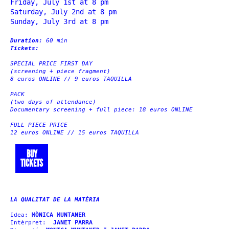
Friday, July 1st at 8 pm
Saturday, July 2nd at 8 pm
Sunday, July 3rd at 8 pm
Duration:
60 min
Tickets:
SPECIAL PRICE FIRST DAY
(screening + piece fragment)
8 euros ONLINE // 9 euros TAQUILLA
PACK
(two days of attendance)
Documentary screening + full piece: 18 euros ONLINE
FULL PIECE PRICE
12 euros ONLINE // 15 euros TAQUILLA
BUY
TICKETS
LA QUALITAT DE LA MATÈRIA
Idea:
MÒNICA MUNTANER
Intèrpret:
JANET PARRA