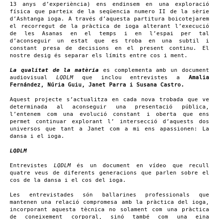
13 anys d’experiència) ens endinsem en una exploració
física que parteix de la seqüencia numero II de la sèrie
d’Ashtanga ioga. A través d’aquesta partitura boicotejarem
el recorregut de la pràctica de ioga alterant l’execució
de les Asanas en el temps i en l’espai per tal
d’aconseguir un estat que es troba en una subtil i
constant presa de decisions en el present continu. El
nostre desig és separar els límits entre cos i ment.
La qualitat de la matèria
es complementa amb un document
audiovisual
LQDLM
que inclou entrevistes a
Amalia
Fernández, Núria Guiu, Janet Parra i Susana Castro.
Aquest projecte s’actualitza en cada nova trobada que ve
determinada al aconseguir una presentació pública,
l’entenem com una evolució constant i oberta que ens
permet continuar explorant l’ intersecció d’aquests dos
universos que tant a Janet com a mi ens apassionen: La
dansa i el ioga.
LQDLM
Entrevistes
LQDLM
és un document en vídeo que recull
quatre veus de diferents generacions que parlen sobre el
cos de la dansa i el cos del ioga.
Les entrevistades són ballarines professionals que
mantenen una relació compromesa amb la pràctica del ioga,
incorporant aquesta tècnica no solament com una pràctica
de coneixement corporal, sinó també com una eina