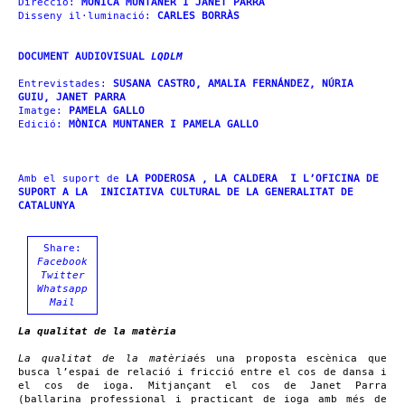
Direcció:
MONICA MUNTANER I JANET PARRA
Disseny il·luminació:
CARLES BORRÀS
DOCUMENT AUDIOVISUAL
LQDLM
Entrevistades:
SUSANA CASTRO, AMALIA FERNÁNDEZ, NÚRIA
GUIU, JANET PARRA
Imatge:
PAMELA GALLO
Edició:
MÒNICA MUNTANER I PAMELA GALLO
Amb el suport de
LA PODEROSA , LA CALDERA I L’OFICINA DE
SUPORT A LA INICIATIVA CULTURAL DE LA GENERALITAT DE
CATALUNYA
Share:
Facebook
Twitter
Whatsapp
Mail
La qualitat de la matèria
La qualitat de la matèria
és una proposta escènica que
busca l’espai de relació i fricció entre el cos de dansa i
el cos de ioga. Mitjançant el cos de Janet Parra
(ballarina professional i practicant de ioga amb més de