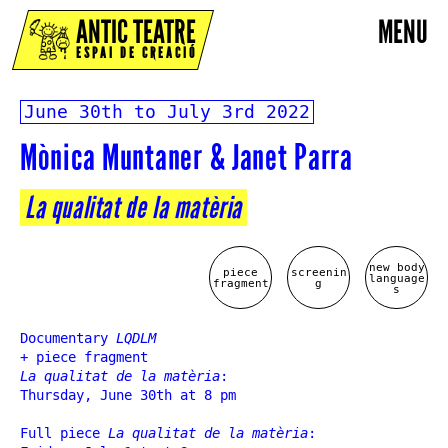
ANTIC TEATRE
MENU
ESPAI DE CREACIÓ
June 30th to July 3rd 2022
Mònica Muntaner & Janet Parra
La qualitat de la matèria
new body
piece
screenin
language
fragment
g
s
Documentary
LQDLM
+ piece fragment
La qualitat de la matèria
:
Thursday, June 30th at 8 pm
Full piece
La qualitat de la matèria
: