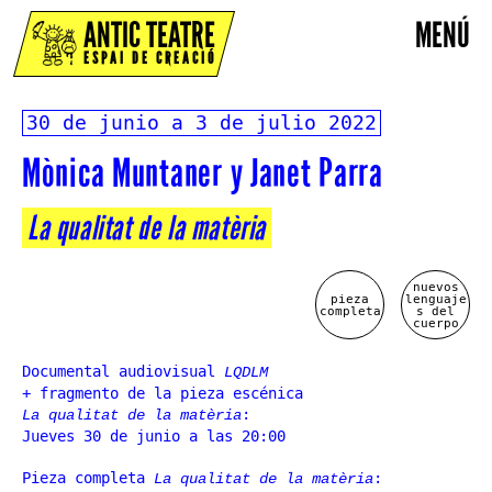
ANTIC TEATRE
MENÚ
ESPAI DE CREACIÓ
30 de junio a 3 de julio 2022
Mònica Muntaner y Janet Parra
La qualitat de la matèria
nuevos
pieza
lenguaje
completa
s del
cuerpo
Documental audiovisual
LQDLM
+ fragmento de la pieza escénica
:
La qualitat de la matèria
Jueves 30 de junio a las 20:00
Pieza completa
:
La qualitat de la matèria