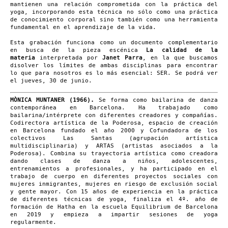
mantienen una relación comprometida con la práctica del
yoga, incorporando esta técnica no sólo como una práctica
de conocimiento corporal sino también como una herramienta
fundamental en el aprendizaje de la vida.
Esta grabación funciona como un documento complementario
en busca de la pieza escénica
La calidad de la
materia
interpretada por
Janet Parra
, en la que buscamos
disolver los límites de ambas disciplinas para encontrar
lo que para nosotros es lo más esencial: SER.
Se podrá ver
el jueves, 30 de junio.
MÒNICA MUNTANER (1966).
Se forma como bailarina de danza
contemporánea en Barcelona. Ha trabajado como
bailarina/intérprete con diferentes creadores y compañías.
Codirectora artística de la Poderosa, espacio de creación
en Barcelona fundado el año 2000 y Cofundadora de los
colectivos Las Santas (agrupación artística
multidisciplinaria) y ARTAS (artistas asociados a la
Poderosa). Combina su trayectoria artística como creadora
dando clases de danza a niños, adolescentes,
entrenamientos a profesionales, y ha participado en el
trabajo de cuerpo en diferentes proyectos sociales con
mujeres inmigrantes, mujeres en riesgo de exclusión social
y gente mayor. Con 15 años de experiencia en la práctica
de diferentes técnicas de yoga, finaliza el 4º. año de
formación de Hatha en la escuela Equilibrium de Barcelona
en 2019 y empieza a impartir sesiones de yoga
regularmente.