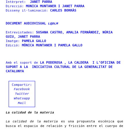
Intèrpret:
JANET PARRA
Direcció:
MONICA MUNTANER I JANET PARRA
Disseny il·luminació:
CARLES BORRÀS
DOCUMENT AUDIOVISUAL
LQDLM
Entrevistades:
SUSANA CASTRO, AMALIA FERNÁNDEZ, NÚRIA
GUIU, JANET PARRA
Imatge:
PAMELA GALLO
Edició:
MÒNICA MUNTANER I PAMELA GALLO
Amb el suport de
LA PODEROSA , LA CALDERA I L’OFICINA DE
SUPORT A LA INICIATIVA CULTURAL DE LA GENERALITAT DE
CATALUNYA
Compartir:
Facebook
Twitter
Whatsapp
Mail
La calidad de la materia
es una propuesta escénica que
La calidad de la materia
busca el espacio de relación y fricción entre el cuerpo de