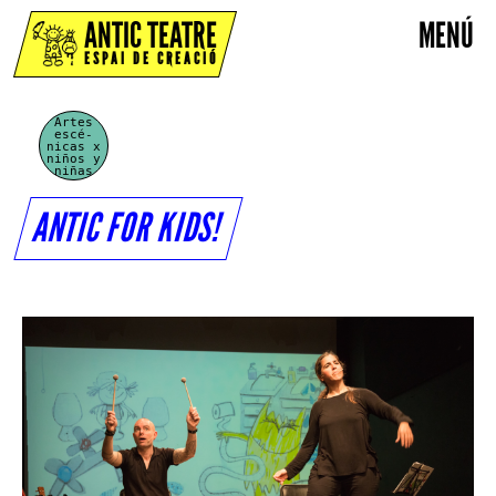
ANTIC TEATRE
MENÚ
ESPAI DE CREACIÓ
Artes
escé-
nicas x
niños y
niñas
ANTIC FOR KIDS!