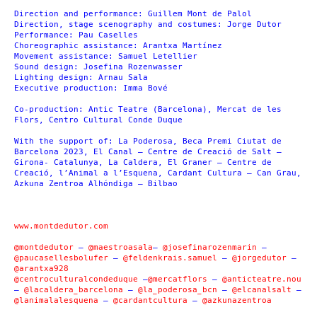
Direction and performance: Guillem Mont de Palol
Direction, stage scenography and costumes: Jorge Dutor
Performance: Pau Caselles
Choreographic assistance: Arantxa Martínez
Movement assistance: Samuel Letellier
Sound design: Josefina Rozenwasser
Lighting design: Arnau Sala
Executive production: Imma Bové
Co-production: Antic Teatre (Barcelona), Mercat de les
Flors, Centro Cultural Conde Duque
With the support of: La Poderosa, Beca Premi Ciutat de
Barcelona 2023, El Canal – Centre de Creació de Salt –
Girona- Catalunya, La Caldera, El Graner – Centre de
Creació, l’Animal a l’Esquena, Cardant Cultura – Can Grau,
Azkuna Zentroa Alhóndiga – Bilbao
www.montdedutor.com
@montdedutor
–
@maestroasala
–
@josefinarozenmarin
–
@paucasellesbolufer
–
@feldenkrais.samuel
–
@jorgedutor
–
@arantxa928
@centroculturalcondeduque
–
@mercatflors
–
@anticteatre.nou
–
@lacaldera_barcelona
–
@la_poderosa_bcn
–
@elcanalsalt
–
@lanimalalesquena
–
@cardantcultura
–
@azkunazentroa