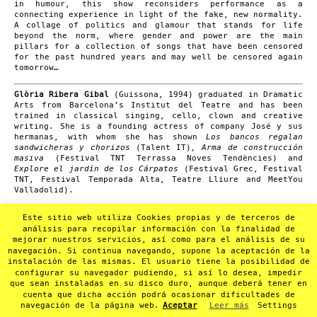
in humour, this show reconsiders performance as a
connecting experience in light of the fake, new normality.
A collage of politics and glamour that stands for life
beyond the norm, where gender and power are the main
pillars for a collection of songs that have been censored
for the past hundred years and may well be censored again
tomorrow…
Glòria Ribera Gibal
(Guissona, 1994) graduated in Dramatic
Arts from Barcelona’s Institut del Teatre and has been
trained in classical singing, cello, clown and creative
writing. She is a founding actress of company José y sus
hermanas, with whom she has shown
Los bancos regalan
sandwicheras y chorizos
(Talent IT)
, Arma de construcción
masiva
(Festival TNT Terrassa Noves Tendències)
and
Explore el jardín de los Cárpatos
(Festival Grec, Festival
TNT, Festival Temporada Alta, Teatre Lliure and MeetYou
Valladolid).
Versiones parciales y erróneas de mi vida y mi gloria,
her
Este sitio web utiliza Cookies propias y de terceros de
first piece as creator, was shown at FiraTarrega 2019 as
análisis para recopilar información con la finalidad de
part of the Fundació Catalunya La Pedrera Noves Escenes
mejorar nuestros servicios, así como para el análisis de su
cycle, for Barcelona’s Districte Cultural programme at the
navegación. Si continua navegando, supone la aceptación de la
Teatre Municipal l’Escorxador in Lleida and Antic Teatre,
instalación de las mismas. El usuario tiene la posibilidad de
among others.
configurar su navegador pudiendo, si así lo desea, impedir
que sean instaladas en su disco duro, aunque deberá tener en
cuenta que dicha acción podrá ocasionar dificultades de
navegación de la página web.
Aceptar
Leer más
Settings