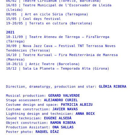
06/02 | Teatre Cirvianum (Torelló, Barcelona)
16/03
|
Teatre Municipal de l’Escorxador de Lleida
(Lleida)
08/05 | Art en cicle Súria (Tarragona)
15/05 | Cool days festival
19-20/05
|
Terrats en cultura (Barcelona)
2021
10-11/09 | Teatre Ateneu de Tàrrega – FiraTàrrega
(Tàrrega)
30/09 | Nova Jazz Cava – Festival TNT Terrassa Noves
Tendències (Terrassa)
16/10 | Teatre Kursaal – Fira Mediterrània de Manresa
(Manresa)
18-20/11 | Antic Teatre (Barcelona)
10/12 | Sala La Planeta – Temporada Alta (Girona)
Direction, dramaturgy, production and star:
GLÒRIA RIBERA
Musical production:
GERARD VALVERDE
Stage assessment:
ALEJANDRO CURIEL
Costume design and space:
PATRICIA ALBIZU
Costume construction:
JAVIER NAVAS
Lightning design and technician:
ANNA BOIX
Sound technician:
EUGENI ALSEDÀ
Object construction:
RAMON RIBERA
Production Assistant:
ONA SALLAS
Poster photo:
RAQUEL DÍAZ