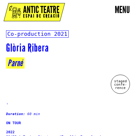
ANTIC TEATRE
MENU
ESPAI DE CREACIÓ
Co-production
2021
Glòria Ribera
Parné
staged
confe-
rence
.
Duration:
60 min
ON TOUR
2022