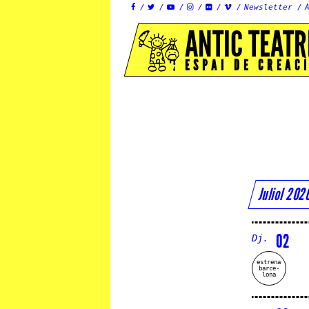
Newsletter






ANTIC TEATR
ESPAI DE CREAC
Juliol 20
02
Dj.
estrena
barce-
lona