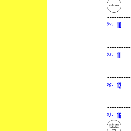
estrena
10
Dv.
11
Ds.
12
Dg.
16
Dj.
estrena
catalu-
nya