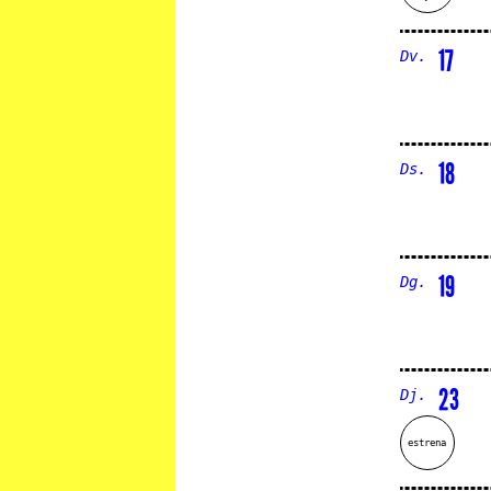
17
Dv.
18
Ds.
19
Dg.
23
Dj.
estrena