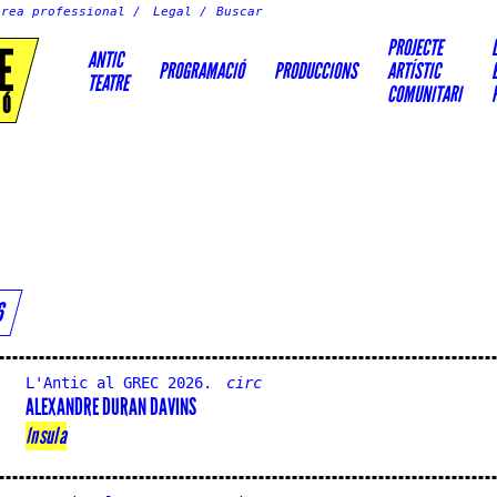
Àrea professional
Legal
PROJECTE
E
ANTIC
PROGRAMACIÓ
PRODUCCIONS
ARTÍSTIC
TEATRE
COMUNITARI
IÓ
26
L'Antic al GREC 2026.
circ
ALEXANDRE DURAN DAVINS
Insula