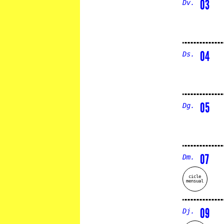
03
Dv.
04
Ds.
05
Dg.
07
Dm.
cicle
mensual
09
Dj.