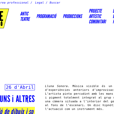
Àrea professional
Legal
PROJECTE
E
ANTIC
PROGRAMACIÓ
PRODUCCIONS
ARTÍSTIC
TEATRE
COMUNITARI
IÓ
26 d'Abril
Lluna Sonora
. Música visible és un 
d’experiències anteriors d’improvis
L’artista pinta percudint amb les mans
UNS i ALTRES
i pigment totalment integrat al grup 
una càmera situada a l’interior del g
al fons de l’escenari. Un disc hipnòt
ó de dibuix i so
l’actuació com un instrument més.