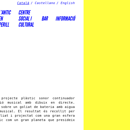
Català
Castellano
English
L’ANTIC
CENTRE
EN
SOCIAL I
BAR
INFORMACIÓ
PERILL
CULTURAL
projecte plàstic sonor continuador
ació musical amb dibuix en directe.
 sobre un goliat de bateria amb aigua
musical. El resultat és recollit per
oliat i projectat com una gran esfera
ic com un gran planeta que presideix