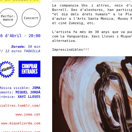
La companyia Uns i altres, neix d’u
Borrell. Des d’aleshores, han partici
“el dia dels drets humans” a la Pla
Perfor-
Concert
d’autor a l’Arts Santa Mònica, Museu 
mance
el cine Zumzeig, etc.
L’artista fa més de 30 anys que va pu
26 d'Abril - 20:00
com La Vanguardia. Xavi Lloses i Mique
alternativa.
Durada:
50 min
Imprescindibles!!!
// 12 euros TAQUILLA
COMPRAR
ENTRADES
Música visible:
JOMA
ruments:
MIQUEL JORDÀ
ctrònica:
XAVI LLOSES
sialtres.tumblr.com/
www.joma.cat
www.miqueljorda.com