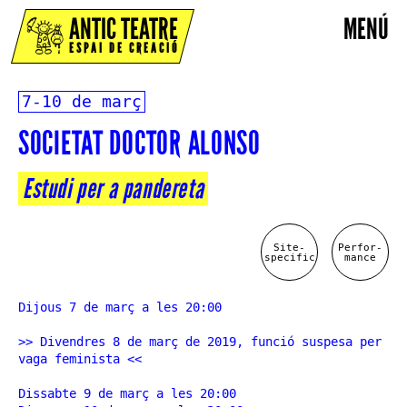
ANTIC TEATRE
MENÚ
ESPAI DE CREACIÓ
7-10 de març
SOCIETAT DOCTOR ALONSO
Estudi per a pandereta
Site-
Perfor-
specific
mance
Dijous 7 de març a les 20:00
>> Divendres 8 de març de 2019, funció suspesa per
vaga feminista <<
Dissabte 9 de març a les 20:00