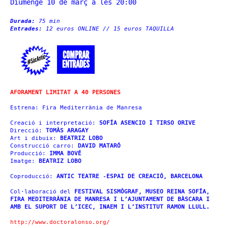
Diumenge 10 de març a les 20:00
Durada:
75 min
Entrades:
12 euros ONLINE // 15 euros TAQUILLA
COMPRAR
ENTRADES
AFORAMENT LIMITAT A 40 PERSONES
Estrena: Fira Mediterrània de Manresa
Creació i interpretació:
SOFÍA ASENCIO I TIRSO ORIVE
Direcció:
TOMÀS ARAGAY
Art i dibuix:
BEATRIZ LOBO
Construcció carro:
DAVID MATARÓ
Producció:
IMMA BOVÉ
Imatge:
BEATRIZ LOBO
Coproducció:
ANTIC TEATRE -ESPAI DE CREACIÓ, BARCELONA
Col·laboració del
FESTIVAL SISMÒGRAF, MUSEO REINA SOFÍA,
FIRA MEDITERRÀNIA DE MANRESA I L’AJUNTAMENT DE BÀSCARA I
AMB EL SUPORT DE L’ICEC, INAEM I L’INSTITUT RAMON LLULL.
http://www.doctoralonso.org/