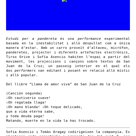
Estudi per a pandereta
és una
performance
experimental
basada en la inestabilitat i allò despullat com a única
manera d’estar. Amb un carro proveït d’altaveu, micròfon,
panderetes, projector i diferents artefactes electrònics,
Tirso Orive i Sofía Asencio habiten l’espai a partir del
moviment, les projeccions i cançons sobre textos de San
Juan de la Cruz; un passeig interior en el qual els
dos
performers
van editant i posant en relació allò místic
i allò popular.
Del llibre “Llama de amor viva” de San Juan de la Cruz
(Canción segunda)
¡Oh cautiverio suave!
¡Oh regalada llaga!
¡Oh mano blanda! ¡Oh toque delicado,
que a vida eterna sabe,
y toda deuda paga!
Matando, muerte en la vida la has trocado.
Sofia Asencio i Tomàs Aragay codirigeixen la companyia. Es