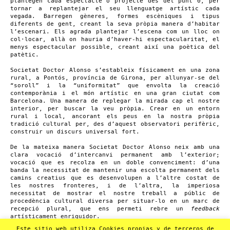
plantegen cada espectacle o projecte des del punt 0, per
tornar a replantejar el seu llenguatge artístic cada
vegada. Barregen gèneres, formes escèniques i tipus
diferents de gent, creant la seva pròpia manera d’habitar
l’escenari. Els agrada plantejar l’escena com un lloc on
col·locar, allà on hauria d’haver-hi espectacularitat, el
menys espectacular possible, creant així una poètica del
patètic.
Societat Doctor Alonso s’estableix físicament en una zona
rural, a Pontós, província de Girona, per allunyar-se del
“soroll” i la “uniformitat” que envolta la creació
contemporània i el món artístic en una gran ciutat com
Barcelona. Una manera de replegar la mirada cap el nostre
interior, per buscar la veu pròpia. Crear en un entorn
rural i local, ancorant els peus en la nostra pròpia
tradició cultural per, des d’aquest observatori perifèric,
construir un discurs universal fort.
De la mateixa manera Societat Doctor Alonso neix amb una
clara vocació d’intercanvi permanent amb l’exterior;
vocació que es recolza en un doble convenciment: d’una
banda la necessitat de mantenir una escolta permanent dels
camins creatius que es desenvolupen a l’altre costat de
les nostres fronteres, i de l’altra, la imperiosa
necessitat de mostrar el nostre treball a públic de
procedència cultural diversa per situar-lo en un marc de
recepció plural, que ens permeti rebre un
feedback
artísticament enriquidor.
Este sitio web utiliza Cookies propias y de terceros de