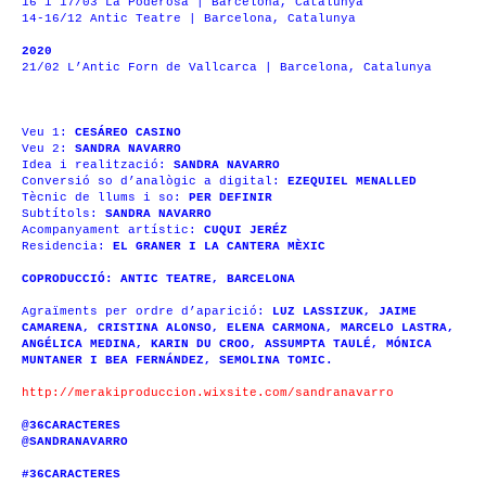
16 i 17/03 La Poderosa | Barcelona, Catalunya
14-16/12 Antic Teatre | Barcelona, Catalunya
2020
21/02 L’Antic Forn de Vallcarca | Barcelona, Catalunya
Veu 1:
CESÁREO CASINO
Veu 2:
SANDRA NAVARRO
Idea i realització:
SANDRA NAVARRO
Conversió so d’analògic a digital:
EZEQUIEL MENALLED
Tècnic de llums i so:
PER DEFINIR
Subtítols:
SANDRA NAVARRO
Acompanyament artístic:
CUQUI JERÉZ
Residencia:
EL GRANER I LA CANTERA MÈXIC
COPRODUCCIÓ:
ANTIC TEATRE, BARCELONA
Agraïments per ordre d’aparició:
LUZ LASSIZUK, JAIME
CAMARENA, CRISTINA ALONSO, ELENA CARMONA, MARCELO LASTRA,
ANGÉLICA MEDINA, KARIN DU CROO, ASSUMPTA TAULÉ, MÓNICA
MUNTANER I BEA FERNÁNDEZ, SEMOLINA TOMIC.
http://merakiproduccion.wixsite.com/sandranavarro
@36CARACTERES
@SANDRANAVARRO
#36CARACTERES