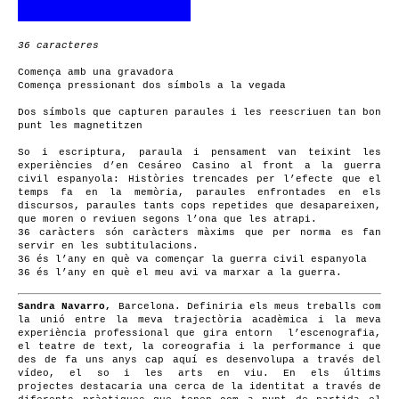
36 caracteres
Comença amb una gravadora
Comença pressionant dos símbols a la vegada
Dos símbols que capturen paraules i les reescriuen tan bon
punt les magnetitzen
So i escriptura, paraula i pensament van teixint les
experiències d’en Cesáreo Casino al front a la guerra
civil espanyola: Històries trencades per l’efecte que el
temps fa en la memòria, paraules enfrontades en els
discursos, paraules tants cops repetides que desapareixen,
que moren o reviuen segons l’ona que les atrapi.
36 caràcters són caràcters màxims que per norma es fan
servir en les subtitulacions.
36 és l’any en què va començar la guerra civil espanyola
36 és l’any en què el meu avi va marxar a la guerra.
Sandra Navarro,
Barcelona. Definiria els meus treballs com
la unió entre la meva trajectòria acadèmica i la meva
experiència professional que gira entorn l’escenografia,
el teatre de text, la coreografia i la performance i que
des de fa uns anys cap aquí es desenvolupa a través del
vídeo, el so i les arts en viu. En els últims
projectes destacaria una cerca de la identitat a través de