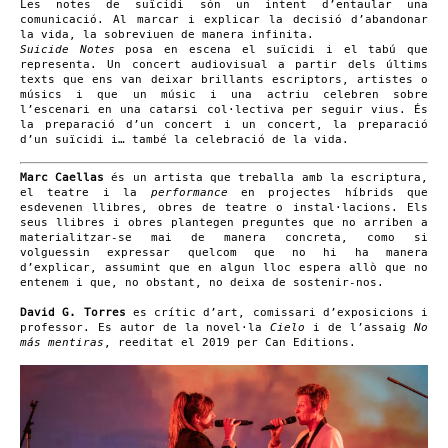
Les notes de suïcidi són un intent d’entaular una
comunicació. Al marcar i explicar la decisió d’abandonar
la vida, la sobreviuen de manera infinita.
Suicide Notes
posa en escena el suïcidi i el tabú que
representa. Un concert audiovisual a partir dels últims
texts que ens van deixar brillants escriptors, artistes o
músics i que un músic i una actriu celebren sobre
l’escenari en una catarsi col·lectiva per seguir vius. És
la preparació d’un concert i un concert, la preparació
d’un suïcidi i… també la celebració de la vida.
Marc Caellas
és un artista que treballa amb la escriptura,
el teatre i la
performance
en projectes híbrids que
esdevenen llibres, obres de teatre o instal·lacions. Els
seus llibres i obres plantegen preguntes que no arriben a
materialitzar-se mai de manera concreta, como si
volguessin expressar quelcom que no hi ha manera
d’explicar, assumint que en algun lloc espera allò que no
entenem i que, no obstant, no deixa de sostenir-nos.
David G. Torres
es crític d’art, comissari d’exposicions i
professor. Es autor de la novel·la
Cielo
i de l’assaig
No
más mentiras
, reeditat el 2019 per Can Editions.