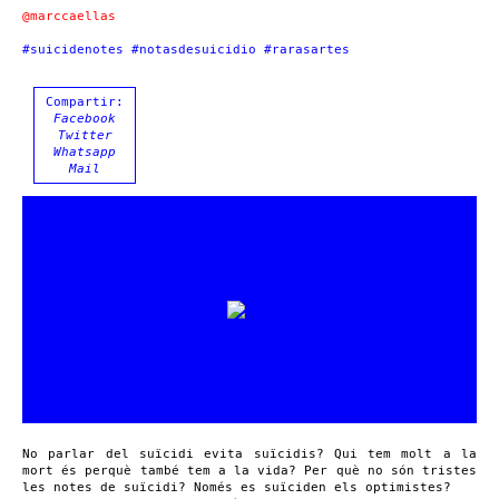
@marccaellas
#suicidenotes #notasdesuicidio #rarasartes
Compartir:
Facebook
Twitter
Whatsapp
Mail
No parlar del suïcidi evita suïcidis? Qui tem molt a la
mort és perquè també tem a la vida? Per què no són tristes
les notes de suïcidi? Només es suïciden els optimistes?