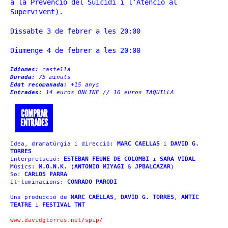
a la Prevenció del Suïcidi i l’Atenció al
Supervivent).
Dissabte 3 de febrer a les 20:00
Diumenge 4 de febrer a les 20:00
Idiomes:
castellà
Durada:
75 minuts
Edat recomanada:
+15 anys
Entrades:
14 euros ONLINE // 16 euros TAQUILLA
COMPRAR
ENTRADES
Idea, dramatúrgia i direcció:
MARC CAELLAS
i
DAVID G.
TORRES
Interpretació:
ESTEBAN FEUNE DE COLOMBI
i
SARA VIDAL
Músics:
M.O.N.K.
(
ANTONIO MIYAGI
&
JPBALCAZAR
)
So:
CARLOS PARRA
Il·luminacions:
CONRADO PARODI
Una producció de
MARC CAELLAS
,
DAVID G. TORRES
,
ANTIC
TEATRE
i
FESTIVAL TNT
www.davidgtorres.net/spip/