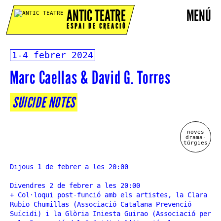
ANTIC TEATRE
MENÚ
ESPAI DE CREACIÓ
1-4 febrer 2024
Marc Caellas & David G. Torres
SUICIDE NOTES
noves
drama-
túrgies
Dijous 1 de febrer a les 20:00
Divendres 2 de febrer a les 20:00
+ Col·loqui post-funció amb els artistes, la Clara
Rubio Chumillas (Associació Catalana Prevenció
Suïcidi) i la Glòria Iniesta Guirao (Associació per