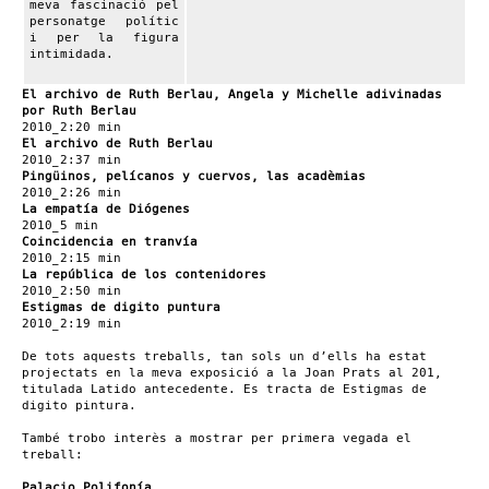
meva fascinació pel
personatge polític
i per la figura
intimidada.
El archivo de Ruth Berlau, Angela y Michelle adivinadas
por Ruth Berlau
2010_2:20 min
El archivo de Ruth Berlau
2010_2:37 min
Pingüinos, pelícanos y cuervos, las acadèmias
2010_2:26 min
La empatía de Diógenes
2010_5 min
Coincidencia en tranvía
2010_2:15 min
La república de los contenidores
2010_2:50 min
Estigmas de digito puntura
2010_2:19 min
De tots aquests treballs, tan sols un d’ells ha estat
projectats en la meva exposició a la Joan Prats al 201,
titulada Latido antecedente. Es tracta de Estigmas de
digito pintura.
També trobo interès a mostrar per primera vegada el
treball:
Palacio Polifonía