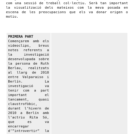
com una sessió de treball col·lectiu. Serà tan important
la visualització dels mateixos com la meva posada en
escena de les preocupacions que els va donar origen o
motiu.
PRIMERA PART
Començarem amb els
videoclips, breus
notes referents a
la investigació
desenvolupada sobre
la persona de Ruth
Berlau, realitzats
al llarg de 2010
entre Valparaiso i
Berlín. La
investigació va
tenir com a part
important el
tancament, quasi
claustrofòbic,
durant l’hivern de
2010 a Berlín amb
l’actriu Rita Só,
que es va
encarregar
d’”introvertir” la