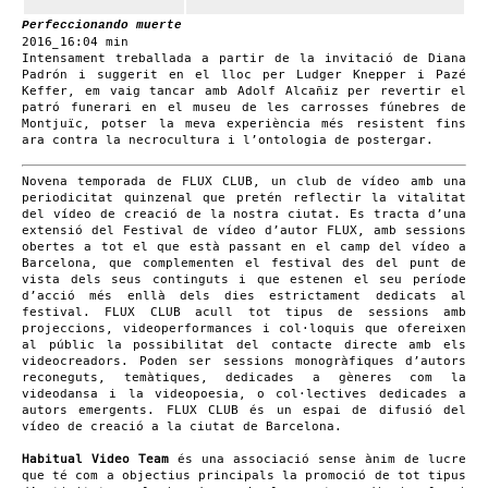
Perfeccionando muerte
2016_16:04 min
Intensament treballada a partir de la invitació de Diana
Padrón i suggerit en el lloc per Ludger Knepper i Pazé
Keffer, em vaig tancar amb Adolf Alcañiz per revertir el
patró funerari en el museu de les carrosses fúnebres de
Montjuïc, potser la meva experiència més resistent fins
ara contra la necrocultura i l’ontologia de postergar.
Novena temporada de FLUX CLUB, un club de vídeo amb una
periodicitat quinzenal que pretén reflectir la vitalitat
del vídeo de creació de la nostra ciutat. Es tracta d’una
extensió del Festival de vídeo d’autor FLUX, amb sessions
obertes a tot el que està passant en el camp del vídeo a
Barcelona, que complementen el festival des del punt de
vista dels seus continguts i que estenen el seu període
d’acció més enllà dels dies estrictament dedicats al
festival. FLUX CLUB acull tot tipus de sessions amb
projeccions, videoperformances i col·loquis que ofereixen
al públic la possibilitat del contacte directe amb els
videocreadors. Poden ser sessions monogràfiques d’autors
reconeguts, temàtiques, dedicades a gèneres com la
videodansa i la videopoesia, o col·lectives dedicades a
autors emergents. FLUX CLUB és un espai de difusió del
vídeo de creació a la ciutat de Barcelona.
Habitual Video Team
és una associació sense ànim de lucre
que té com a objectius principals la promoció de tot tipus