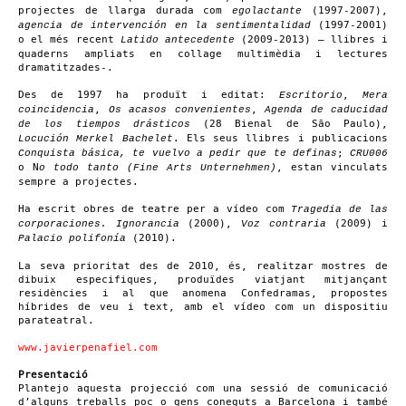
projectes de llarga durada com
(1997-2007),
egolactante
(1997-2001)
agencia de intervención en la sentimentalidad
o el més recent
(2009-2013) – llibres i
Latido antecedente
quaderns ampliats en collage multimèdia i lectures
dramatitzades-.
Des de 1997 ha produït i editat:
,
Escritorio
Mera
,
,
coincidencia
Os acasos convenientes
Agenda de caducidad
(28 Bienal de São Paulo),
de los tiempos drásticos
. Els seus llibres i publicacions
Locución Merkel Bachelet
;
Conquista básica, te vuelvo a pedir que te definas
CRU006
o N
, estan vinculats
o todo tanto (Fine Arts Unternehmen)
sempre a projectes.
Ha escrit obres de teatre per a vídeo com
Tragedia de las
(2000),
(2009) i
corporaciones. Ignorancia
Voz contraria
(2010).
Palacio polifonía
La seva prioritat des de 2010, és, realitzar mostres de
dibuix especifiques, produïdes viatjant mitjançant
residències i al que anomena Confedramas, propostes
híbrides de veu i text, amb el vídeo com un dispositiu
parateatral.
www.javierpenafiel.com
Presentació
Plantejo aquesta projecció com una sessió de comunicació
d’alguns treballs poc o gens coneguts a Barcelona i també