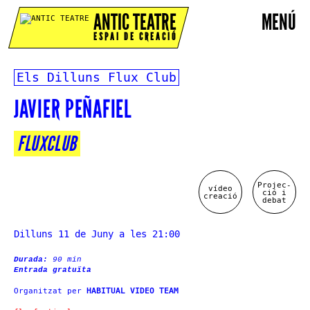
ANTIC TEATRE
MENÚ
ESPAI DE CREACIÓ
Els Dilluns Flux Club
JAVIER PEÑAFIEL
FLUXCLUB
Projec-
vídeo
ció i
creació
debat
Dilluns 11 de Juny a les 21:00
Durada:
90 min
Entrada gratuïta
Organitzat per
HABITUAL VIDEO TEAM