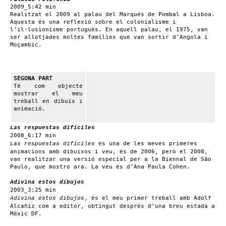
2009_5:42 min
Realitzat el 2009 al palau del Marqués de Pombal a Lisboa.
Aquesta és una reflexió sobre el colonialisme i
l’il·lusionisme portuguès. En aquell palau, el 1975, van
ser allotjades moltes famílies que van sortir d’Angola i
Moçambic.
SEGONA PART
Té com objecte
mostrar el meu
treball en dibuix i
animació.
Las respuestas difíciles
2008_6:17 min
és una de les meves primeres
Las respuestas difíciles
animacions amb dibuixos i veu, és de 2006, però el 2008,
van realitzar una versió especial per a la Biennal de São
Paulo, que mostro ara. La veu és d’Ana Paula Cohen.
Adivina estos dibujos
2003_3:25 min
, és el meu primer treball amb Adolf
Adivina estos dibujos
Alcañiz com a editor, obtingut després d’una breu estada a
Mèxic DF.