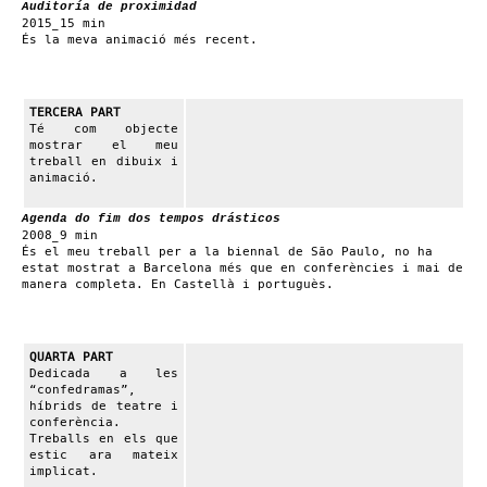
Auditoría de proximidad
2015_15 min
És la meva animació més recent.
TERCERA PART
Té com objecte
mostrar el meu
treball en dibuix i
animació.
Agenda do fim dos tempos drásticos
2008_9 min
És el meu treball per a la biennal de São Paulo, no ha
estat mostrat a Barcelona més que en conferències i mai de
manera completa. En Castellà i portuguès.
QUARTA PART
Dedicada a les
“confedramas”,
híbrids de teatre i
conferència.
Treballs en els que
estic ara mateix
implicat.