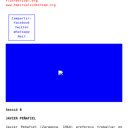
fluxfestival.org
www.habitualvideoteam.org
Compartir:
Facebook
Twitter
Whatsapp
Mail
Sessió 8
JAVIER PEÑAFIEL
Javier Peñafiel (Zaragoza, 1964) prefereix treballar en