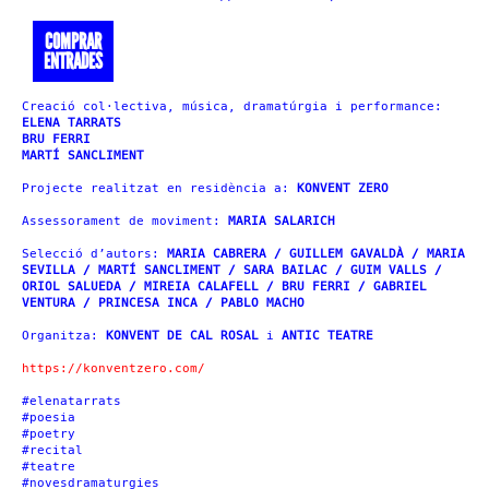
COMPRAR
ENTRADES
Creació col·lectiva, música, dramatúrgia i performance:
ELENA TARRATS
BRU FERRI
MARTÍ SANCLIMENT
Projecte realitzat en residència a:
KONVENT ZERO
Assessorament de moviment:
MARIA SALARICH
Selecció d’autors:
MARIA CABRERA / GUILLEM GAVALDÀ / MARIA
SEVILLA / MARTÍ SANCLIMENT / SARA BAILAC / GUIM VALLS /
ORIOL SALUEDA / MIREIA CALAFELL / BRU FERRI / GABRIEL
VENTURA / PRINCESA INCA / PABLO MACHO
Organitza:
KONVENT DE CAL ROSAL
i
ANTIC TEATRE
https://konventzero.com/
#elenatarrats
#poesia
#poetry
#recital
#teatre
#novesdramaturgies