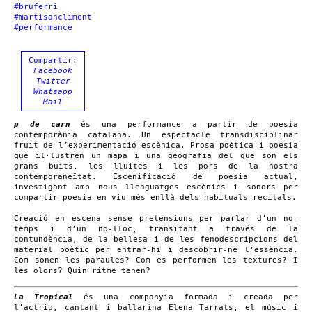
#bruferri
#martisancliment
#performance
Compartir:
Facebook
Twitter
Whatsapp
Mail
p de carn
és una performance a partir de poesia
contemporània catalana. Un espectacle transdisciplinar
fruit de l’experimentació escènica. Prosa poètica i poesia
que il·lustren un mapa i una geografia del que són els
grans buits, les lluites i les pors de la nostra
contemporaneïtat. Escenificació de poesia actual,
investigant amb nous llenguatges escènics i sonors per
compartir poesia en viu més enllà dels habituals recitals.
Creació en escena sense pretensions per parlar d’un no-
temps i d’un no-lloc, transitant a través de la
contundència, de la bellesa i de les fenodescripcions del
material poètic per entrar-hi i descobrir-ne l’essència.
Com sonen les paraules? Com es performen les textures? I
les olors? Quin ritme tenen?
La Tropical
és una companyia formada i creada per
l’actriu, cantant i ballarina Elena Tarrats, el músic i