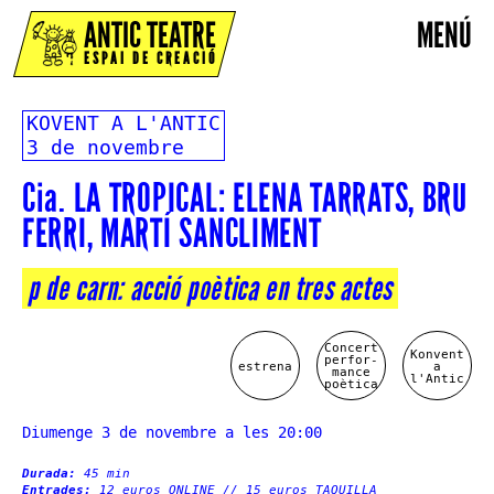
ANTIC TEATRE
MENÚ
ESPAI DE CREACIÓ
KOVENT A L'ANTIC
3 de novembre
Cia. LA TROPICAL: ELENA TARRATS, BRU
FERRI, MARTÍ SANCLIMENT
p de carn: acció poètica en tres actes
Concert
Konvent
perfor-
estrena
a
mance
l'Antic
poètica
Diumenge 3 de novembre a les 20:00
Durada:
45 min
Entrades:
12 euros ONLINE // 15 euros TAQUILLA