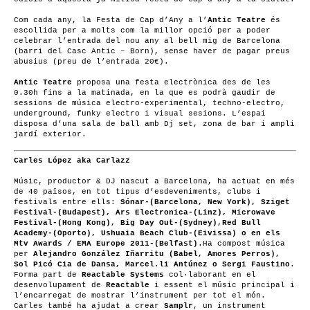
Com cada any, la Festa de Cap d’Any a l’
Antic Teatre
és
escollida per a molts com la millor opció per a poder
celebrar l’entrada del nou any al bell mig de Barcelona
(barri del Casc Antic – Born), sense haver de pagar preus
abusius (preu de l’entrada 20€).
Antic Teatre
proposa una festa electrònica des de les
0.30h fins a la matinada, en la que es podrà gaudir de
sessions de música electro-experimental, techno-electro,
underground, funky electro i visual sesions. L’espai
disposa d’una sala de ball amb Dj set, zona de bar i ampli
jardí exterior.
Carles López aka Carlazz
Músic, productor & DJ nascut a Barcelona, ha actuat en més
de 40 països, en tot tipus d’esdeveniments, clubs i
festivals entre ells:
Sónar-(Barcelona, New York), Sziget
Festival-(Budapest), Ars Electronica-(Linz), Microwave
Festival-(Hong Kong), Big Day Out-(Sydney),Red Bull
Academy-(Oporto), Ushuaia Beach Club-(Eivissa) o en els
Mtv Awards / EMA Europe 2011-(Belfast)
.Ha compost música
per
Alejandro González Iñarritu (Babel, Amores Perros),
Sol Picó Cia de Dansa, Marcel.li Antúnez o Sergi Faustino
.
Forma part de
Reactable Systems
col·laborant en el
desenvolupament de
Reactable
i essent el músic principal i
l’encarregat de mostrar l’instrument per tot el món.
Carles també ha ajudat a crear
Samplr
, un instrument