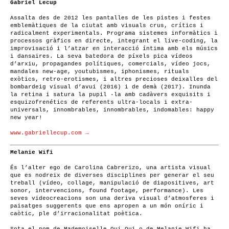
Gabriel Lecup
Assalta des de 2012 les pantalles de les pistes i festes
emblemàtiques de la ciutat amb visuals crus, crítics i
radicalment experimentals. Programa sistemes informàtics i
processos gràfics en directe, integrant el live-coding, la
improvisació i l’atzar en interacció íntima amb els músics
i dansaires. La seva batedora de píxels pica vídeos
d’arxiu, propagandes polítiques, comercials, vídeo jocs,
mandales new-age, youtubismes, iphonismes, rituals
exòtics, retro-erotismes, i altres precioses deixalles del
bombardeig visual d’avui (2016) i de demà (2017). Inunda
la retina i satura la pupil ·la amb cadàvers exquisits i
esquizofrenétics de referents ultra-locals i extra-
universals, innombrables, innombrables, indomables: happy
new year!
www.gabriellecup.com →
Melanie Wifi
És l’alter ego de Carolina Cabrerizo, una artista visual
que es nodreix de diverses disciplines per generar el seu
treball (vídeo, collage, manipulació de diapositives, art
sonor, intervencions, found footage, performance). Les
seves videocreacions son una deriva visual d’atmosferes i
paisatges suggerents que ens apropen a un món oníric i
caòtic, ple d’irracionalitat poètica.
Sota el nom de Mademoiselle Oui Oui o de Melanie Wifi ha