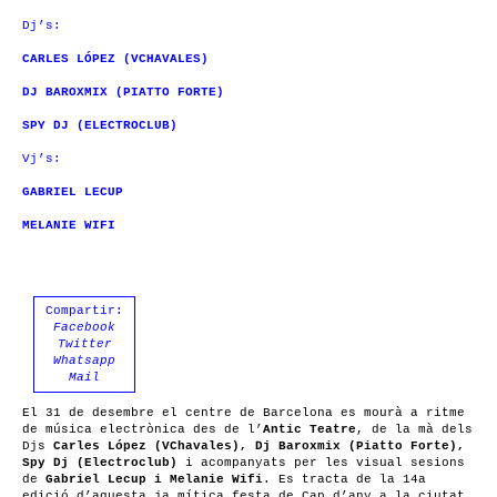
Dj’s:
CARLES LÓPEZ (VCHAVALES)
DJ BAROXMIX (PIATTO FORTE)
SPY DJ (ELECTROCLUB)
Vj’s:
GABRIEL LECUP
MELANIE WIFI
Compartir:
Facebook
Twitter
Whatsapp
Mail
El 31 de desembre el centre de Barcelona es mourà a ritme
de música electrònica des de l’
Antic Teatre
, de la mà dels
Djs
Carles López (VChavales), Dj Baroxmix (Piatto Forte),
Spy Dj (Electroclub)
i acompanyats per les visual sesions
de
Gabriel Lecup i Melanie Wifi
. Es tracta de la 14a
edició d’aquesta ja mítica festa de Cap d’any a la ciutat.