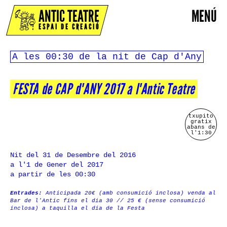
ANTIC TEATRE
MENÚ
ESPAI DE CREACIÓ
A les 00:30 de la nit de Cap d'Any
FESTA de CAP d'ANY 2017 a l'Antic Teatre
txupito
gratix
abans de
l'1:30
Nit del 31 de Desembre del 2016
a l'1 de Gener del 2017
a partir de les 00:30
Entrades:
Anticipada 20€ (amb consumició inclosa) venda al
Bar de l'Antic fins el dia 30 // 25 € (sense consumició
inclosa) a taquilla el dia de la Festa