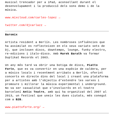
musical trencador per a iPad, aconsellant durant el
desenvolupament i la producció dels sons demo i de la
música.
www.mixcloud.com/carles-lopez →
twitter.com/djcarlazz →
Baromix
Artista resident a Berlín. Les nombroses influències que
ha assimilat es reflecteixen en els seus variats sets de
Dj, que inclouen disco, downtempo, lounge, funky electro,
re-edicions i italo-disco. Amb
Marek Barath
va formar
Duplikat Records el 2003.
Un any més tard va obrir una botiga de discs,
Piatto
Forte
, que es va convertir en una espècie de caldera, per
a músics locals i recentment arribats a Berlín, oferint
concerts en directe dins del local i creant una plataforma
per a artistes amb l’objectiu d’estendre les xarxes i
promoure i millorar la música experimental i underground.
No va ser casualitat que s’involucrés en el teatre
barceloní
Antic Teatre
, amb qui ha organitzat del 2007 al
2013, un festival que uneix les dues ciutats, més conegut
com a
B2B
.
www.piattoforte.org/ →