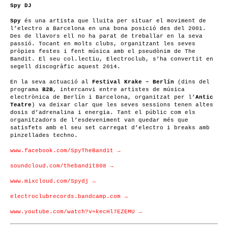
Spy DJ
Spy
és una artista que lluita per situar el moviment de
l’electro a Barcelona en una bona posició des del 2001.
Des de llavors ell no ha parat de treballar en la seva
passió. Tocant en molts clubs, organitzant les seves
pròpies festes i fent música amb el pseudònim de The
Bandit. El seu col.lectiu, Electroclub, s’ha convertit en
segell discogràfic aquest 2014.
En la seva actuació al
Festival Krake – Berlín
(dins del
programa
B2B
, intercanvi entre artistes de música
electrònica de Berlín i Barcelona, organitzat per l’
Antic
Teatre
) va deixar clar que les seves sessions tenen altes
dosis d’adrenalina i energia. Tant el públic com els
organitzadors de l’esdeveniment van quedar més que
satisfets amb el seu set carregat d’electro i breaks amb
pinzellades techno.
www.facebook.com/SpyTheBandit →
soundcloud.com/thebandit808 →
www.mixcloud.com/Spydj →
electroclubrecords.bandcamp.com →
www.youtube.com/watch?v=kecHl7EZEMU →