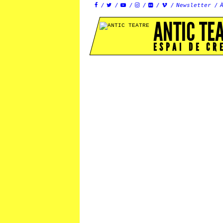
Newsletter






ANTIC TE
ESPAI DE CR