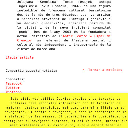
Julijana ‘Semolina’ Tomic (Osijek, antiga
Iugoslàvia, avui Croàcia, 1966) és una figura
ineludible de l’escena cultural barcelonina
des de fa més de tres dècades, quan va arribar
a Barcelona provinent de l’antiga Iugoslàvia i
va decidir quedar-s’hi, enamorada perduda de
la ciutat i de la seva incipient comunitat
‘punk’. Des de l’any 2003 és la fundadora i
actual directora de l’
Antic Teatre – Espai de
Creació
, un referent de l’escena teatral i
cultural més independent i insubornable de la
ciutat de Barcelona.
Llegir article
←
Tornar a notícies
Compartiu aquesta notícia:
Compartir:
Facebook
Twitter
Whatsapp
Mail
Este sitio web utiliza Cookies propias y de terceros de
análisis para recopilar información con la finalidad de
mejorar nuestros servicios, así como para el análisis de su
navegación. Si continua navegando, supone la aceptación de la
instalación de las mismas. El usuario tiene la posibilidad de
configurar su navegador pudiendo, si así lo desea, impedir que
sean instaladas en su disco duro, aunque deberá tener en