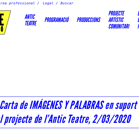
Àrea professional
Legal
PROJECTE
E
ANTIC
PROGRAMACIÓ
PRODUCCIONS
ARTÍSTIC
TEATRE
COMUNITARI
IÓ
Carta de IMÁGENES Y PALABRAS en supor
l projecte de l’Antic Teatre, 2/03/2020