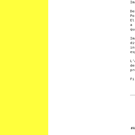
Im
De
Po
El
a 
qu
Im
di
in
es
L’
de
pr
Fi
#A