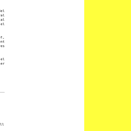
del
ral
tal
 el
nt,
ent
res
 el
ser
ll