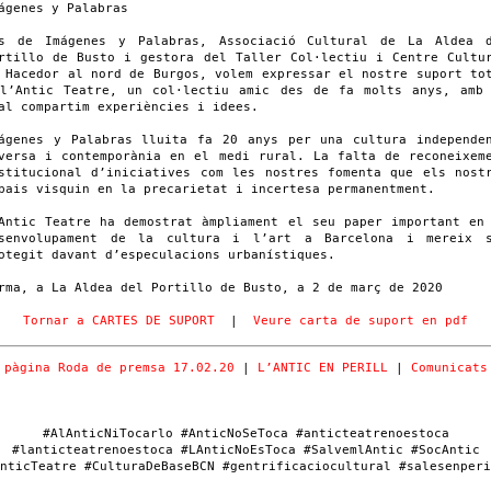
ágenes y Palabras
s de Imágenes y Palabras, Associació Cultural de La Aldea 
rtillo de Busto i gestora del Taller Col·lectiu i Centre Cultu
 Hacedor al nord de Burgos, volem expressar el nostre suport to
l’Antic Teatre, un col·lectiu amic des de fa molts anys, amb
al compartim experiències i idees.
ágenes y Palabras lluita fa 20 anys per una cultura independe
versa i contemporània en el medi rural. La falta de reconeixem
stitucional d’iniciatives com les nostres fomenta que els nost
pais visquin en la precarietat i incertesa permanentment.
Antic Teatre ha demostrat àmpliament el seu paper important en
senvolupament de la cultura i l’art a Barcelona i mereix 
otegit davant d’especulacions urbanístiques.
rma, a La Aldea del Portillo de Busto, a 2 de març de 2020
Tornar a CARTES DE SUPORT
|
Veure carta de suport en pdf
pàgina Roda de premsa 17.02.20
|
L’ANTIC EN PERILL
|
Comunicats
#AlAnticNiTocarlo #AnticNoSeToca #anticteatrenoestoca
#lanticteatrenoestoca #LAnticNoEsToca #SalvemlAntic #SocAntic
nticTeatre #CulturaDeBaseBCN #gentrificaciocultural #salesenperi