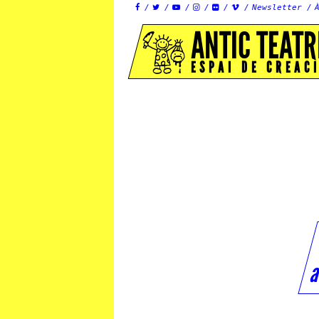
Newsletter






ANTIC TEATR
ESPAI DE CREAC
a