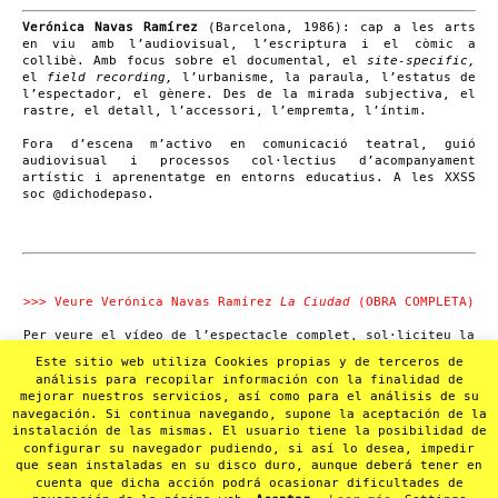
Verónica
Navas Ramírez
(Barcelona, 1986): cap a les arts
en viu amb l’audiovisual, l’escriptura i el còmic a
collibè. Amb focus sobre el documental, el
site-specific,
el
field recording,
l’urbanisme, la paraula, l’estatus de
l’espectador, el gènere. Des de la mirada subjectiva, el
rastre, el detall, l’accessori, l’empremta, l’íntim.
Fora d’escena m’activo en comunicació teatral, guió
audiovisual i processos col·lectius d’acompanyament
artístic i aprenentatge en entorns educatius. A les XXSS
soc @dichodepaso.
>>> Veure Verónica Navas Ramírez
La Ciudad
(OBRA COMPLETA)
Per veure el vídeo de l’espectacle complet, sol·liciteu la
contrasenya per correu electrònic a
Este sitio web utiliza Cookies propias y de terceros de
anticteatre@anticteatre.com
.
análisis para recopilar información con la finalidad de
mejorar nuestros servicios, así como para el análisis de su
Visualització reservada a professionals.
navegación. Si continua navegando, supone la aceptación de la
instalación de las mismas. El usuario tiene la posibilidad de
configurar su navegador pudiendo, si así lo desea, impedir
que sean instaladas en su disco duro, aunque deberá tener en
cuenta que dicha acción podrá ocasionar dificultades de