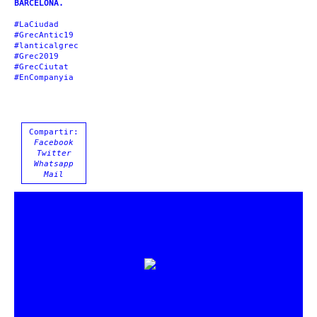
BARCELONA.
#LaCiudad
#GrecAntic19
#lanticalgrec
#Grec2019
#GrecCiutat
#EnCompanyia
Compartir:
Facebook
Twitter
Whatsapp
Mail