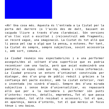
«Ah! Una cosa més. Aquesta és l’entrada a La Ciutat per la
porta del darrere (o l’accés des de dalt, baixant en
caiguda lliure a través d’una claraboia). Són versions
d’un lloc vist o escoltat i (re)construït amb fragments;
un record vague, una imaginació. La Ciutat és tot allò que
li passa pel cap a algú que la pensa… a estones. Per tant,
La Ciutat és sempre, sempre subjectiva, sovint accessòria
i, amb sort, comuna.»
La Ciudad
reuneix nou espectadors/es i a una
performer
asseguts/des al voltant d’una superfície que es podria
reconèixer com una taula, però que aviat esdevindrà una
pantalla; un espai comú que rep, emana i creua informació.
La Ciudad
procura un entorn d’intimitat construïda per
dialogar, des d’un grup de públic reduït i gràcies a la
confiança del pacte escènic, amb la ciutat exterior, real
o inventada (no vindrà d’aquí). Sempre des d’una mirada
subjectiva i sense ànim d’universalitzar, es repassarà
allò que per a la narradora i
performer
són punts
d’interès: rastres, detalls, empremtes… Tot el que passa
desapercebut, tot allò residual o accessori, tot el que,
en aparença, manca d’interès, tot el que mereix un focus
tènue i veu baixa.