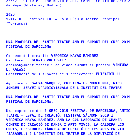
27/02 | Cicle El Cine Rev[b]elado. CA2M – Centro de Arte 2
de Mayo (Móstoles, Madrid)
2020
9-11/10 | Festival TNT – Sala Cúpula Teatre Principal
(Terrassa)
UNA PROPOSTA DE L’ANTIC TEATRE AMB EL SUPORT DEL GREC 2019
FESTIVAL DE BARCELONA
Concepció i creació:
VERÓNICA NAVAS RAMÍREZ
Cap tècnic:
SERGIO ROCA SAIZ
Acompanyament tècnic i de vídeo durant el procés:
VENTURA
L. KALÁSZ
Construcció dels suports dels projectors:
ELTEATRILLU
Agraïments:
SALVA MÁRQUEZ, CRISTINA L. MORCUENDE, NICO
JONGEN, SERVEI D’AUDIOVISUALS DE L’INSTITUT DEL TEATRE
UNA PROPOSTA DE L’ANTIC TEATRE AMB EL SUPORT DEL GREC 2019
FESTIVAL DE BARCELONA.
Una coproducció del
GREC 2019 FESTIVAL DE BARCELONA, ANTIC
TEATRE – ESPAI DE CREACIÓ, FESTIVAL SÂLMON< 2019 I
VERÓNICA NAVAS RAMÍREZ. AMB LA COL·LABORACIÓ DE GRANER
CENTRE DE CREACIÓ DE DANSA I ARTS VIVES, LA CALDERA LES
CORTS, L’ESTRUCH. FÀBRICA DE CREACIÓ DE LES ARTS EN VIU
(SABADELL) I L’INSTITUT DEL TEATRE DE LA DIPUTACIÓ DE