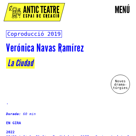
ANTIC TEATRE
MENÚ
ESPAI DE CREACIÓ
Coproducció
2019
Verónica Navas Ramírez
La Ciudad
Noves
drama-
túrgies
.
Durada:
60 min
EN GIRA
2022