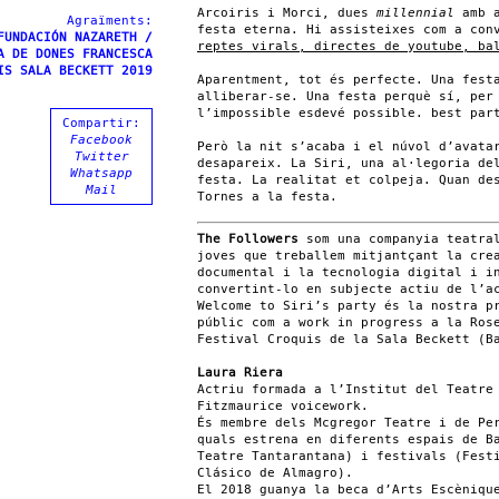
Arcoiris i Morci, dues
millennial
amb a
Agraïments:
festa eterna. Hi assisteixes com a con
FUNDACIÓN NAZARETH /
reptes virals, directes de youtube, ba
A DE DONES FRANCESCA
IS SALA BECKETT 2019
Aparentment, tot és perfecte. Una fest
alliberar-se. Una festa perquè sí, per
l’impossible esdevé possible. best par
Compartir:
Facebook
Però la nit s’acaba i el núvol d’avata
Twitter
desapareix. La Siri, una al·legoria de
Whatsapp
festa. La realitat et colpeja. Quan de
Mail
Tornes a la festa.
The Followers
som una companyia teatral
joves que treballem mitjantçant la cre
documental i la tecnologia digital i i
convertint-lo en subjecte actiu de l’a
Welcome to Siri’s party és la nostra p
públic com a work in progress a la Ros
Festival Croquis de la Sala Beckett (B
Laura Riera
Actriu formada a l’Institut del Teatre
Fitzmaurice voicework.
És membre dels Mcgregor Teatre i de Pe
quals estrena en diferents espais de B
Teatre Tantarantana) i festivals (Fest
Clásico de Almagro).
El 2018 guanya la beca d’Arts Escèniqu