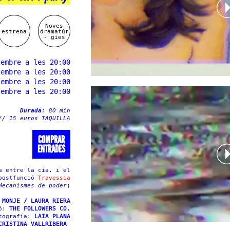
Noves
estrena
dramatúr
- gies
tembre a les 20:00
tembre a les 20:00
tembre a les 20:00
tembre a les 20:00
Durada:
80 min
// 15 euros TAQUILLA
COMPRAR
ENTRADES
a entre la cia. i el
 postfunció
Travessia
Mecanismes de poder
)
 MONJE / LAURA RIERA
ió:
THE FOLLOWERS CO.
tografía:
LAIA PLANA
CRISTINA VALLRIBERA