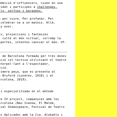
mbició d’influencers, viuen en una
vidat i participes a
challenges,
lls, selfies i karaokes.
a per viure. Per profanar. Per
 celebrar-se a un mateix. Allà,
ty ever.
rs, projeccions i fantasies
l culte al món virtual, corromp la
spertes, intentes canviar el món. Uf.
 de Barcelona formada per tres dones
ació col·lectiva utilitzant el teatre
nterpel·lant a l’espectador,
cció.
rimera peça, que es presenta al
e Bruford (Londres, 2018) i al
arcelona, 2019).
 i especialitzada en el mètode
re IV project, companyies amb les
arcelona (Nau Ivanow, El Maldà,
ival Shakespeare, Festival de Teatro
es Aplicades amb la Cia. Alokahlo i