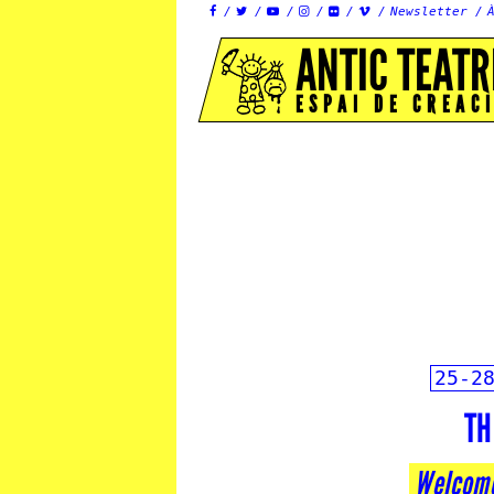
Newsletter






ANTIC TEATR
ESPAI DE CREAC
25-2
TH
Welcome 