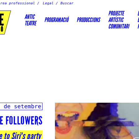
Àrea professional
Legal
PROJECTE
E
ANTIC
PROGRAMACIÓ
PRODUCCIONS
ARTÍSTIC
TEATRE
COMUNITARI
IÓ
8 de setembre
E FOLLOWERS
to Siri's party