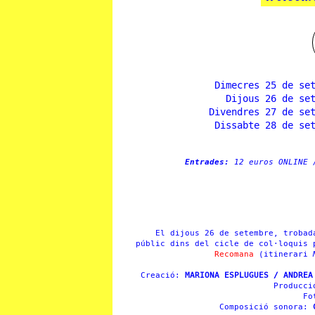
Dimecres 25 de se
Dijous 26 de se
Divendres 27 de se
Dissabte 28 de se
Entrades:
12 euros ONLINE 
El dijous 26 de setembre, trobad
públic dins del cicle de col·loquis
Recomana
(itinerari
Creació:
MARIONA ESPLUGUES / ANDREA
Producc
Fo
Composició sonora: