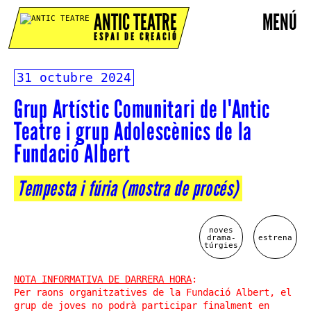
ANTIC TEATRE
MENÚ
ESPAI DE CREACIÓ
31 octubre 2024
Grup Artístic Comunitari de l'Antic
Teatre i grup Adolescènics de la
Fundació Albert
Tempesta i fúria (mostra de procés)
noves
drama-
estrena
túrgies
NOTA INFORMATIVA DE DARRERA HORA
:
Per raons organitzatives de la Fundació Albert, el
grup de joves no podrà participar finalment en