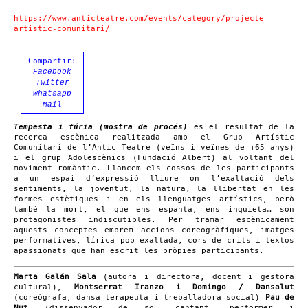
https://www.anticteatre.com/events/category/projecte-
artistic-comunitari/
Compartir:
Facebook
Twitter
Whatsapp
Mail
Tempesta i fúria (mostra de procés)
és el resultat de la
recerca escènica realitzada amb el Grup Artístic
Comunitari de l’Antic Teatre (veïns i veïnes de +65 anys)
i el grup Adolescènics (Fundació Albert) al voltant del
moviment romàntic. Llancem els cossos de les participants
a un espai d’expressió lliure on l’exaltació dels
sentiments, la joventut, la natura, la llibertat en les
formes estètiques i en els llenguatges artístics, però
també la mort, el que ens espanta, ens inquieta… son
protagonistes indiscutibles. Per tramar escènicament
aquests conceptes emprem accions coreogràfiques, imatges
performatives, lírica pop exaltada, cors de crits i textos
apassionats que han escrit les pròpies participants.
Marta Galán Sala
(autora i directora, docent i gestora
cultural),
Montserrat Iranzo i Domingo / Dansalut
(coreògrafa, dansa-terapeuta i treballadora social)
Pau de
Nut
(dissenyador de so, cantant, performer i