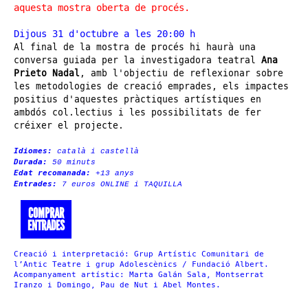
aquesta mostra oberta de procés.
Dijous 31 d'octubre a les 20:00 h
Al final de la mostra de procés hi haurà una
conversa guiada per la investigadora teatral
Ana
Prieto Nadal
, amb l'objectiu de reflexionar sobre
les metodologies de creació emprades, els impactes
positius d'aquestes pràctiques artístiques en
ambdós col.lectius i les possibilitats de fer
créixer el projecte.
Idiomes:
català i castellà
Durada:
50 minuts
Edat recomanada:
+13 anys
Entrades:
7 euros ONLINE i TAQUILLA
COMPRAR
ENTRADES
Creació i interpretació: Grup Artístic Comunitari de
l’Antic Teatre i grup Adolescènics / Fundació Albert.
Acompanyament artístic: Marta Galán Sala, Montserrat
Iranzo i Domingo, Pau de Nut i Abel Montes.