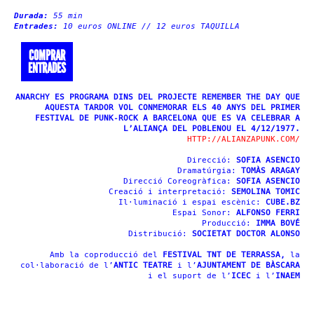
Durada:
55 min
Entrades:
10 euros ONLINE // 12 euros TAQUILLA
COMPRAR
ENTRADES
ANARCHY ES PROGRAMA DINS DEL PROJECTE REMEMBER THE DAY QUE
AQUESTA TARDOR VOL CONMEMORAR ELS 40 ANYS DEL PRIMER
FESTIVAL DE PUNK-ROCK A BARCELONA QUE ES VA CELEBRAR A
L’ALIANÇA DEL POBLENOU EL 4/12/1977.
HTTP://ALIANZAPUNK.COM/
Direcció:
SOFIA ASENCIO
Dramatúrgia:
TOMÀS ARAGAY
Direcció Coreogràfica:
SOFIA ASENCIO
Creació i interpretació:
SEMOLINA TOMIC
Il·luminació i espai escènic:
CUBE.BZ
Espai Sonor:
ALFONSO FERRI
Producció:
IMMA BOVÉ
Distribució:
SOCIETAT DOCTOR ALONSO
Amb la coproducció del
FESTIVAL TNT DE TERRASSA,
la
col·laboració de l’
ANTIC TEATRE
i l’
AJUNTAMENT DE BÀSCARA
i el suport de l’
ICEC
i l’
INAEM