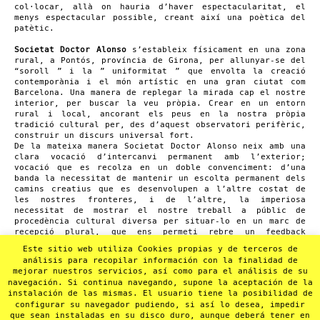
col·locar, allà on hauria d’haver espectacularitat, el
menys espectacular possible, creant així una poètica del
patètic.
Societat Doctor Alonso
s’estableix físicament en una zona
rural, a Pontós, província de Girona, per allunyar-se del
“soroll ” i la ” uniformitat ” que envolta la creació
contemporània i el món artístic en una gran ciutat com
Barcelona. Una manera de replegar la mirada cap el nostre
interior, per buscar la veu pròpia. Crear en un entorn
rural i local, ancorant els peus en la nostra pròpia
tradició cultural per, des d’aquest observatori perifèric,
construir un discurs universal fort.
De la mateixa manera Societat Doctor Alonso neix amb una
clara vocació d’intercanvi permanent amb l’exterior;
vocació que es recolza en un doble convenciment: d’una
banda la necessitat de mantenir un escolta permanent dels
camins creatius que es desenvolupen a l’altre costat de
les nostres fronteres, i de l’altre, la imperiosa
necessitat de mostrar el nostre treball a públic de
procedència cultural diversa per situar-lo en un marc de
recepció plural, que ens permeti rebre un feedback
artísticament enriquidor. La companyia Societat Doctor
Este sitio web utiliza Cookies propias y de terceros de
Alonso col·labora amb un ventall ampli d’artistes
análisis para recopilar información con la finalidad de
multidisciplinaris amb qui sovint realitza un treball
mejorar nuestros servicios, así como para el análisis de su
continuat en diversos projectes.
navegación. Si continua navegando, supone la aceptación de la
instalación de las mismas. El usuario tiene la posibilidad de
Premsa→
configurar su navegador pudiendo, si así lo desea, impedir
que sean instaladas en su disco duro, aunque deberá tener en