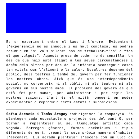
És un experiment entre el kaos i l’ordre. Evidentment
l’experiència no és innòcua i és molt complexa, es podria
resumir en “si vols silenci has de treballar-t’ho” o “fes
el que vulguis”. Aquesta presa de poder no és senzilla. Un
des de que neix està lligat a les seves circumstàncies i
depèn dels altres per des de la infància aconseguir coses
tan vitals com l’aliment o la calor. Nosaltres depenem del
públic, dels teatres i també del govern per fer funcionar
les nostres obres. Això que és una interdependència
social, no converteix ni al públic ni als teatres ni als
governs en els nostre amos. El problema del govern és que
està fet per manar, per administrar i per regir les
nostres accions. L’art és el mitjà homogeni on poder
experimentar o reproduir certs estats i suposicions.
Sofia Asencio i Tomàs Aragay
codirigeixen la companyia. Es
plantegen cada espectacle o projecte des del punt 0, per
tornar a replantejar el seu llenguatge artístic cada
vegada. Barregen gèneres, formes escèniques i tipus
diferents de gent, creant la seva pròpia manera d’habitar
l’escenari. Els agrada plantejar l’escena com un lloc on