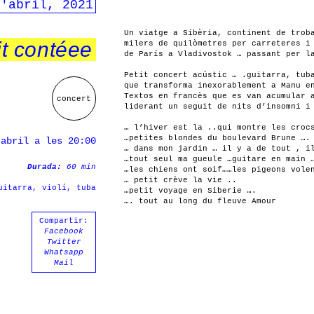
d'abril, 2021
Un viatge a Sibèria, continent de trob
it contéee
milers de quilòmetres per carreteres i
de París a Vladivostok … passant per l
Petit concert acústic … .guitarra, tub
que transforma inexorablement a Manu e
Textos en francès que es van acumular 
concert
liderant un seguit de nits d’insomni i
… l’hiver est la ..qui montre les croc
…petites blondes du boulevard Brune ….
'abril a les 20:00
… dans mon jardin … il y a de tout , i
…tout seul ma gueule …guitare en main 
Durada:
60 min
…les chiens ont soif……les pigeons vole
… petit crève la vie ..
uitarra, violí, tuba
…petit voyage en Siberie ….
…. tout au long du fleuve Amour
Compartir:
Facebook
Twitter
Whatsapp
Mail