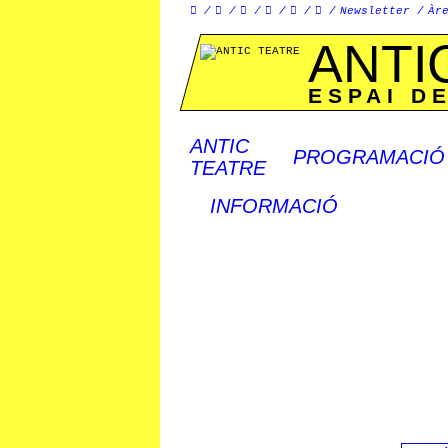






Newsletter
Àr
ANTI
ESPAI D
ANTIC
PROGRAMACIÓ
TEATRE
INFORMACIÓ