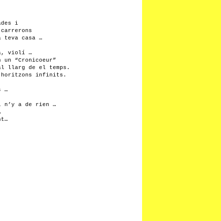
ades i
 carrerons
a teva casa …
a, violí …
n un “Cronicoeur”
al llarg de el temps.
 horitzons infinits.
s …
l n’y a de rien …
…
nt…