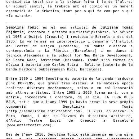
consciència total cap a la pròpia feina i la de l’altre.
En aquest sentit, la trobada amb el públic és un moment
essencial de la pràctica, tant per a qui fa com per a qui
«fa mirant».
Semolina Tomic
és el nom artístic de
Julijana Tomic
Fajdetic
, creadora i artista multidisciplinària. Va néixer
el 1966 a Osijek (Croàcia) i resideix a Barcelona des del
1985. Es va formar en interpretació i dansa a l’Institut
de Teatre de Osijek (Croàcia), en dansa clàssica i
contemporània a La Fàbrica (Barcelona) i en dansa i
tècnica Alexander a la School for New Dance Development,
Da Costa Kade, Amsterdam (Holanda). També s’ha format en
música i bateria amb Carlos Buira – Boliche (bateria de la
banda hardcore Subterranean Kids, Barcelona).
Entre 1989 i 1994 Semolina és bateria de la banda hardcore
punk POPPINS, que grava tres discos. A la mateixa època
realitza diverses
perfomances
, solos o en col·laboració
amb altres artistes. Entre 1995 i 2003 forma part, com a
actriu, coreògrafa i creadora, de la Cia. LA FURA DELS
BAUS, tot i que a l’any 1999 ja havia creat la seva pròpia
companyia Semolinika Tomic
(http://semolinika.anticteatre.com). El 2003, en deixar La
Fura, funda, i des de llavors és directora artística,
d’Antic Teatre Espai de Creació a Barcelona
(www.anticteatre.com).
Des de l’any 2016, Semolina Tomic està immersa en una gira