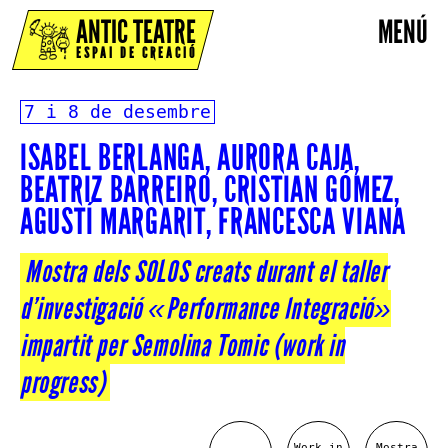
ANTIC TEATRE
MENÚ
ESPAI DE CREACIÓ
7 i 8 de desembre
ISABEL BERLANGA, AURORA CAJA,
BEATRIZ BARREIRO, CRISTIAN GÓMEZ,
AGUSTÍ MARGARIT, FRANCESCA VIANA
Mostra dels SOLOS creats durant el taller
d’investigació «Performance Integració»
impartit per Semolina Tomic (work in
progress)
Work in
Mostra