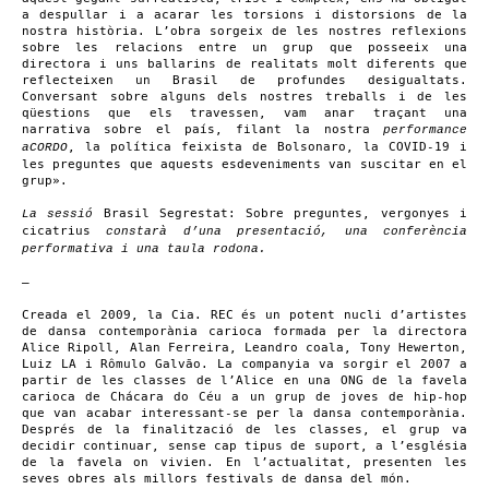
a despullar i a acarar les torsions i distorsions de la
nostra història. L’obra sorgeix de les nostres reflexions
sobre les relacions entre un grup que posseeix una
directora i uns ballarins de realitats molt diferents que
reflecteixen un Brasil de profundes desigualtats.
Conversant sobre alguns dels nostres treballs i de les
qüestions que els travessen, vam anar traçant una
narrativa sobre el país, filant la nostra
performance
, la política feixista de Bolsonaro, la COVID-19 i
aCORDO
les preguntes que aquests esdeveniments van suscitar en el
grup».
Brasil Segrestat: Sobre preguntes, vergonyes i
La sessió
cicatrius
constarà d’una presentació, una conferència
performativa i una taula rodona.
—
Creada el 2009, la Cia. REC és un potent nucli d’artistes
de dansa contemporània carioca formada per la directora
Alice Ripoll, Alan Ferreira, Leandro coala, Tony Hewerton,
Luiz LA i Rômulo Galvão. La companyia va sorgir el 2007 a
partir de les classes de l’Alice en una ONG de la favela
carioca de Chácara do Céu a un grup de joves de hip-hop
que van acabar interessant-se per la dansa contemporània.
Després de la finalització de les classes, el grup va
decidir continuar, sense cap tipus de suport, a l’església
de la favela on vivien. En l’actualitat, presenten les
seves obres als millors festivals de dansa del món.