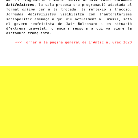
Amb el programa de
L’Antic Teatre al Grec 2020: Jornades
Antifeixistes
, la sala proposa una programació adaptada al
format
per a la trobada, la reflexió i l’acció.
online
visibilitza com l’autoritarisme
Jornades Antifeixistes
sociopolític amenaça a qui viu actualment al Brasil, sota
el govern neofeixista de Jair Bolsonaro i en situació
d’extrema gravetat, o encara ressona a qui va viure la
dictadura franquista.
<<< Tornar a la pàgina general de L’Antic al Grec 2020