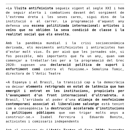
«La
lluita antifeixista
segueix vigent al segle XXI i hem
de seguir alerta i combatives davant del sorgiment de
l’extrema dreta i les seves cares, sigui dins de la
institució o al carrer. La programació d’aquest any
defensa una
escena polititzada internacional: artistes i
veïns que no obliden la seva condició de classe i la
realitat social que els envolta
.
Amb la pandèmia mundial i la crisi socioeconòmica
derivada, els moviments antifeixistes i antiracistes han
d’estar molt vius. És per això que les jornades són, si
fos possible, més importants que fa un any, quan vam
començar a treballar-les per a la programació del Grec
2020: suposen una
declaració política de suport i
enfortiment comú
contra el feixisme.» Semolina Tomic,
directora de l’Antic Teatre
«A Espanya i al Brasil, la transició cap a la democràcia
va deixar
elements retrògrads en estat de latència que han
emergit i entrat en les institucions, propiciats per
l’avançament d’un front internacional d’ultradreta.
A
Brasil, l’arribada al poder d’una
aliança de neofeixisme
contemporani associat al liberalisme salvatge
està tenint
com a conseqüència la
destrucció accelerada d’institucions
i polítiques públiques
que van trigar molts anys a
construir-se.» Isabel Ferreira i Eduardo Bonito,
activistes i comissaris independents