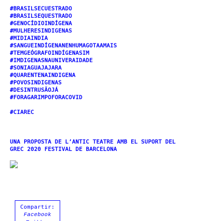
#BRASILSECUESTRADO
#BRASILSEQUESTRADO
#GENOC
Í
DIOIND
Í
GENA
#MULHERESINDIGENAS
#MIDIAINDIA
#SANGUEIND
Í
GENANENHUMAGOTAAMAIS
#TEMGEÓGRAFOINDÍGENASIM
#IMDIGENASNAUNIVERAIDADE
#SONIAGUAJAJARA
#QUARENTENAINDIGENA
#POVOSINDIGENAS
#DESINTRUSÃOJÁ
#FORAGARIMPOFORACOVID
#CIAREC
UNA PROPOSTA DE L’ANTIC TEATRE AMB EL SUPORT DEL
GREC 2020 FESTIVAL DE BARCELONA
Compartir:
Facebook