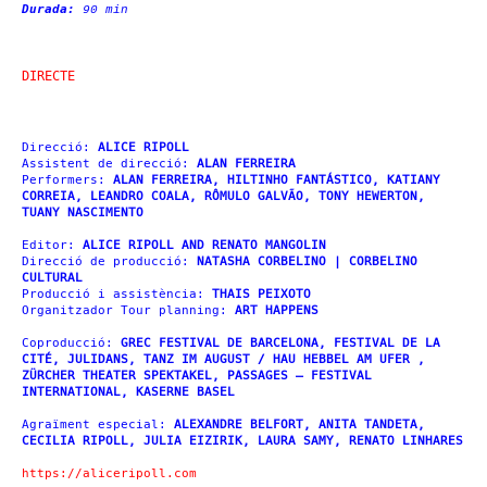
Durada:
90 min
DIRECTE
Direcció:
ALICE RIPOLL
Assistent de direcció
:
ALAN FERREIRA
Performers:
ALAN FERREIRA, HILTINHO FANTÁSTICO, KATIANY
CORREIA, LEANDRO COALA, RÔMULO GALVÃO, TONY HEWERTON,
TUANY NASCIMENTO
Editor
:
ALICE RIPOLL AND RENATO MANGOLIN
Direcció de producció:
NATASHA CORBELINO | CORBELINO
CULTURAL
Producció i assistència:
THAIS PEIXOTO
Organitzador Tour planning:
ART HAPPENS
Coproducció:
GREC FESTIVAL DE BARCELONA
,
FESTIVAL DE LA
CITÉ
,
JULIDANS
,
TANZ IM AUGUST / HAU HEBBEL AM UFER
,
ZÜRCHER THEATER SPEKTAKEL
,
PASSAGES – FESTIVAL
INTERNATIONAL
,
KASERNE BASEL
Agraïment especial:
ALEXANDRE BELFORT, ANITA TANDETA,
CECILIA RIPOLL, JULIA EIZIRIK, LAURA SAMY, RENATO LINHARES
https://aliceripoll.com