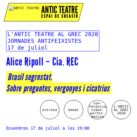
ANTIC TEATRE
ESPAI DE CREACIÓ
L'ANTIC TEATRE AL GREC 2020
JORNADES ANTIFEIXISTES
17 de juliol
Alice Ripoll – Cia. REC
Brasil segrestat.
Sobre preguntes, vergonyes i cicatrius
con-
ferència
L'ANTIC
estrena
debat
vídeo-
AL GREC
perfor-
2020
mativa
Divendres 17 de juliol a les 19:00