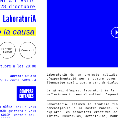
ENT A L'ANTIC
28 d'octubre
LaboratoriA
 la causa
Perfor-
Concert
mance
ctubre a les 20:00
LaboratoriA
és un projecte multidisc
60 min
Durada:
d’experimentació per a quatre dones
// 12 euros TAQUILLA
llenguatge comú i que, a part de dialo
COMPRAR
La gènesi d’aquest laboratori és la
reflexionem i creem al voltant d’aques
ENTRADES
LaboratoriA. Estimem la tradició fl
A NÚÑEZ
: ball i veus
homenatjar-la a la nostra manera. P
ACH
: guitarra i veus
explorar les capacitats creatives d
 COLOM
: cante i ball
límits. Buscar-los, definir-los, mou