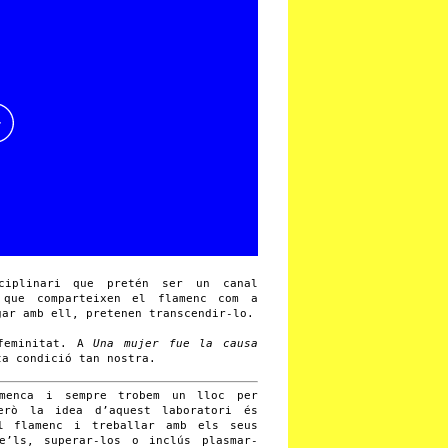
iplinari que pretén ser un canal
 que comparteixen el flamenc com a
gar amb ell, pretenen transcendir-lo.
 feminitat. A
Una mujer fue la causa
ta condició tan nostra.
amenca i sempre trobem un lloc per
erò la idea d’aquest laboratori és
el flamenc i treballar amb els seus
re’ls, superar-los o inclús plasmar-