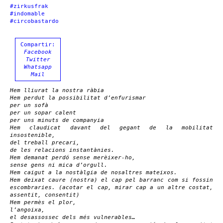
#zirkusfrak
#indomable
#circobastardo
Compartir:
Facebook
Twitter
Whatsapp
Mail
Hem lliurat la nostra ràbia
Hem perdut la possibilitat d’enfurismar
per un sofà
per un sopar calent
per uns minuts de companyia
Hem claudicat davant del gegant de la mobilitat
insostenible,
del treball precari,
de les relacions instantànies.
Hem demanat perdó sense merèixer-ho,
sense gens ni mica d’orgull.
Hem caigut a la nostàlgia de nosaltres mateixos.
Hem deixat caure (nostra) el cap pel barranc com si fossin
escombraries. (acotar el cap, mirar cap a un altre costat,
assentit, consentit)
Hem permès el plor,
l’angoixa,
el desassossec dels més vulnerables…