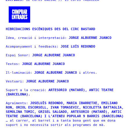
COMPRAR
ENTRADES
HIBRIDACIONS ESCÈNIQUES DES DEL CIRC BASTARD
Idea, creació i interpretació:
JORGE ALBUERNE JUANCO
Acompanyament i feedbacks:
JOSE LUÍS REDONDO
Espai Sonor:
JORGE ALBUERNE JUANCO
Textos:
JORGE ALBUERNE JUANCO
Il·luminació:
JORGE ALBUERNE JUANCO
i altres.
Vestuari:
JORGE ALBUERNE JUANCO
Suport a la creació:
ARTESORIO (MATARÓ), ANTIC TEATRE
(BARCELONA).
Agraïments:
JOSELUÍS REDONDO, MARIA IBARRETXE, EMILIANO
RON, ORIOL ESCORSELL, IVAN TOMASEVIC, NICOLETTA BATTAGLIA,
SEMOLINA TOMIC, GRISEL SALGADO, ARTESORIO (MATARÓ), ANTIC
TEATRE (BARCELONA) I L’ATENEU POPULAR 9 BARRIS (BARCELONA)
… al carrer, al barret i a tanta bona gent que em dona
suport i no necessita sortir als programes de mà.