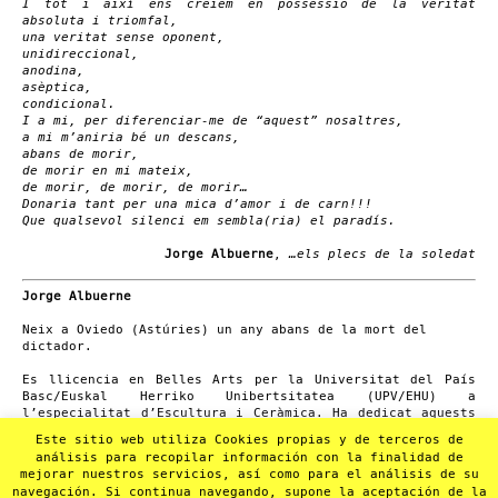
I tot i així ens creiem en possessió de la veritat
absoluta i triomfal,
una veritat sense oponent,
unidireccional,
anodina,
asèptica,
condicional.
I a mi, per diferenciar-me de “aquest” nosaltres,
a mi m’aniria bé un descans,
abans de morir,
de morir en mi mateix,
de morir, de morir, de morir…
Donaria tant per una mica d’amor i de carn!!!
Que qualsevol silenci em sembla(ria) el paradís.
Jorge Albuerne
,
…els plecs de la soledat
Jorge Albuerne
Neix a Oviedo (Astúries) un any abans de la mort del
dictador.
Es llicencia en Belles Arts per la Universitat del País
Basc/Euskal Herriko Unibertsitatea (UPV/EHU) a
l’especialitat d’Escultura i Ceràmica. Ha dedicat aquests
darrers vint anys a formar-se, crear i acompanyar/dirigir
Este sitio web utiliza Cookies propias y de terceros de
projectes en l’àmbit de les arts escèniques, utilitzant
análisis para recopilar información con la finalidad de
recursos de la dansa, el circ, les arts plàstiques i
mejorar nuestros servicios, así como para el análisis de su
l’escriptura. Actualment resideix a Barcelona, des d’on
navegación. Si continua navegando, supone la aceptación de la
reparteix el seu temps entre Mèxic i Argentina com a