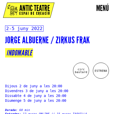
ANTIC TEATRE
MENÚ
ESPAI DE CREACIÓ
2-5 juny 2022
JORGE ALBUERNE / ZIRKUS FRAK
INDOMABLE
circ
ESTRENA
bastard
Dijous 2 de juny a les 20:00
Divendres 3 de juny a les 20:00
Dissabte 4 de juny a les 20:00
Diumenge 5 de juny a les 20:00
Durada:
60 min
Entrades:
12 euros ONLINE // 15 euros TAQUILLA