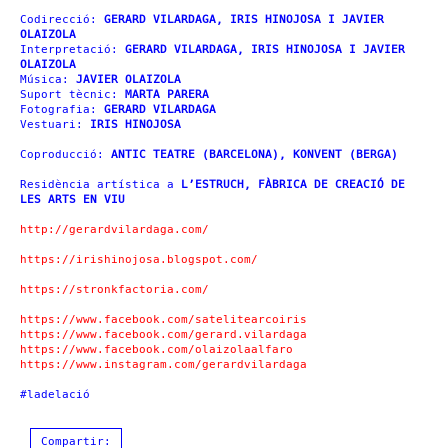
Codirecció:
GERARD VILARDAGA, IRIS HINOJOSA I JAVIER
OLAIZOLA
Interpretació:
GERARD VILARDAGA, IRIS HINOJOSA I JAVIER
OLAIZOLA
Música:
JAVIER OLAIZOLA
Suport tècnic:
MARTA PARERA
Fotografia:
GERARD VILARDAGA
Vestuari:
IRIS HINOJOSA
Coproducció:
ANTIC TEATRE (BARCELONA), KONVENT (BERGA)
Residència artística a
L’ESTRUCH, FÀBRICA DE CREACIÓ DE
LES ARTS EN VIU
http://gerardvilardaga.com/
https://irishinojosa.blogspot.com/
https://stronkfactoria.com/
https://www.facebook.com/satelitearcoiris
https://www.facebook.com/gerard.vilardaga
https://www.facebook.com/olaizolaalfaro
https://www.instagram.com/gerardvilardaga
#ladelació
Compartir: