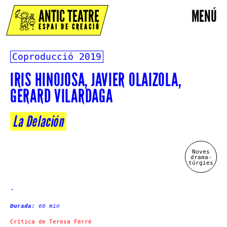
ANTIC TEATRE
MENÚ
ESPAI DE CREACIÓ
Coproducció
2019
IRIS HINOJOSA, JAVIER OLAIZOLA,
GERARD VILARDAGA
La Delación
Noves
drama-
túrgies
.
Durada:
60 min
Crítica de Teresa Ferré