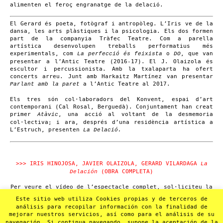
alimenten el feroç engranatge de la delació.
El Gerard és poeta, fotògraf i antropòleg. L’Iris ve de la
dansa, les arts plàstiques i la psicologia. Els dos formen
part de la companyia Tràfec Teatre. Com a parella
artística desenvolupen treballs performatius més
experimentals, com
o
, que van
La perfecció és feixista
DO
presentar a l’Antic Teatre (2016-17). El J. Olaizola és
escultor i percussionista. Amb la txalaparta ha ofert
concerts arreu. Junt amb Harkaitz Martínez van presentar
a l’Antic Teatre al 2017.
Parlant amb la paret
Els tres són col·laboradors del Konvent, espai d’art
contemporani (Cal Rosal, Berguedà). Conjuntament han creat
primer
, una acció al voltant de la desmemoria
Atàvic
col·lectiva; i ara, després d’una residència artística a
L’Estruch, presenten
La Delació.
>>> IRIS HINOJOSA, JAVIER OLAIZOLA, GERARD VILARDAGA
La
(OBRA COMPLETA)
Delación
Per veure el vídeo de l’espectacle complet, sol·liciteu la
contrasenya per correu electrònic a
Este sitio web utiliza Cookies propias y de terceros de
anticteatre@anticteatre.com
.
análisis para recopilar información con la finalidad de
mejorar nuestros servicios, así como para el análisis de su
Visualització reservada a professionals.
navegación. Si continua navegando, supone la aceptación de la