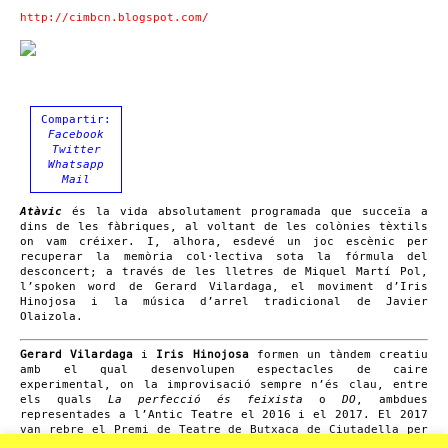
http://cimbcn.blogspot.com/
Compartir:
Facebook
Twitter
Whatsapp
Mail
Atàvic
és la vida absolutament programada que succeïa a
dins de les fàbriques, al voltant de les colònies tèxtils
on vam créixer. I, alhora, esdevé un joc escènic per
recuperar la memòria col·lectiva sota la fórmula del
desconcert; a través de les lletres de Miquel Martí Pol,
l’spoken word de Gerard Vilardaga, el moviment d’Iris
Hinojosa i la música d’arrel tradicional de Javier
Olaizola.
Gerard Vilardaga
i
Iris Hinojosa
formen un tàndem creatiu
amb el qual desenvolupen espectacles de caire
experimental, on la improvisació sempre n’és clau, entre
els quals
La perfecció és feixista
o
DO
, ambdues
representades a l’Antic Teatre el 2016 i el 2017. El 2017
van rebre el Premi de Teatre de Butxaca de Ciutadella per
la seva obra,
El lladruc
, sobre les relacions de poder.