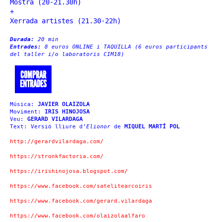
Mostra (20-21.30h)
+
Xerrada artistes (21.30-22h)
Durada:
20 min
Entrades:
8 euros ONLINE i TAQUILLA (6 euros participants
del taller i/o laboratoris CIM18)
COMPRAR
ENTRADES
Música:
JAVIER OLAIZOLA
Moviment:
IRIS HINOJOSA
Veu:
GERARD VILARDAGA
Text: Versió lliure d’
Elionor
de
MIQUEL MARTÍ POL
http://gerardvilardaga.com/
https://stronkfactoria.com/
https://irishinojosa.blogspot.com/
https://www.facebook.com/satelitearcoiris
https://www.facebook.com/gerard.vilardaga
https://www.facebook.com/olaizolaalfaro