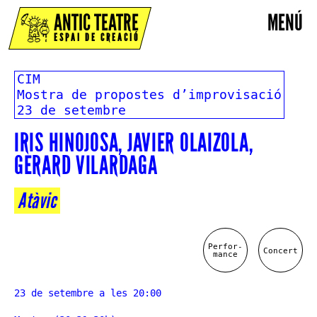
ANTIC TEATRE
MENÚ
ESPAI DE CREACIÓ
CIM
Mostra de propostes d’improvisació
23 de setembre
IRIS HINOJOSA, JAVIER OLAIZOLA,
GERARD VILARDAGA
Atàvic
Perfor-
Concert
mance
23 de setembre a les 20:00