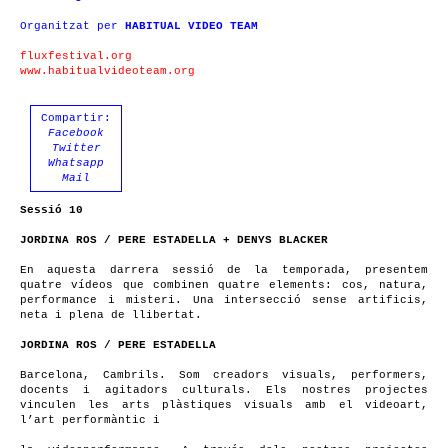
Organitzat per
HABITUAL VIDEO TEAM
fluxfestival.org
www.habitualvideoteam.org
Compartir:
Facebook
Twitter
Whatsapp
Mail
Sessió 10
JORDINA ROS / PERE ESTADELLA + DENYS BLACKER
En aquesta darrera sessió de la temporada, presentem
quatre vídeos que combinen quatre elements: cos, natura,
performance i misteri. Una intersecció sense artificis,
neta i plena de llibertat.
JORDINA ROS / PERE ESTADELLA
Barcelona, Cambrils. Som creadors visuals, performers,
docents i agitadors culturals. Els nostres projectes
vinculen les arts plàstiques visuals amb el videoart,
l’art performàntic i