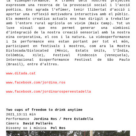
la videoperformance. A través dels nostres projectes
expressem una recerca de la provocació social i l’acció
poètica. Ens agrada l’efímer, tenir llibertat d’acció i
aportar una reflexió motivadora interactiva amb el públic.
Els moments creatius actuals ens han dirigit a treballar
amb l’entorn rural agrícola on vivim (Baix Camp). Tot un
luxe visual que ens permet generar una simbiosi
d’integració de la nostra creació sensorial amb la nostra
eina corporativa, el cos i la natura. La videoperformance
i Ia performance ens estan portant per tot el món,
participant en festivals i mostres, com ara la Mostra
Dislocada/Dislocated (Mèxic, Estats Units, l’Índia,
Colòmbia, Xile), Festival Findecoin (Veneçuela),
Internacional Ecoperformance Festival de São Paulo
(Brasil), entre d’altres.
www.ditada.cat
www.facebook.com/jordina.ros
www.facebook.com/jordinarospereestadella
Two cups of freedom to drink anytime
2021_13:11 min
Performance
Jordina Ros / Pere Estadella
Càmera
David Pallarès
Disseny so i música
Pol Ros