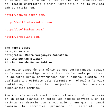
actualment es troba en la 18a edició. És fundadora del
col·lectiu d’artistes d’acció Corpologia i de la revista
amb el mateix nom.
http://denysblacker.com/
http://wolffinthewinter.com/
http://ocellsalcap.com/
http://gresolart.com/
The Noble Gases
2014_23.30 min
Fotografia
Marta Vergonyós Cabratosa
So
Uma Bunnag Blacker
Edició
Amanda Baqué Subirós
The Noble Gases
és una sèrie de set performances, basada
en la meva investigació al voltant de la taula periòdica.
En aquestes breus performances per a càmera, examino les
qualitats i propietats dels elements en relació a la vida
quotidiana, la realitat subjectiva i les nostres
experiències comunes.
Analitzo els aspectes metafísics, el misteri de la matèria
en un estat quàntic on totes les regles canvien i on la
matèria es descriu com a vibració o energia. I també
examino la narrativa prosaica del material, les