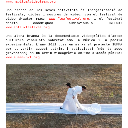
www.habitualvideoteam.org
Una branca de les seves activitats és l’organització de
festivals, cicles i mostres de vídeo, com el festival de
vídeo d’autor FLUX:
www.fluxfestival.org
,
i el festival
d’arts escèniques audiovisuals INFLUX:
www.influxfestival.org
.
Una altra branca és la documentació videogràfica d’actes
culturals vinculats sobretot amb la música i la poesia
experimentals. L’any 2012 posa en marxa el projecte SUMMA
per convertir aquest patrimoni audiovisual (més de 1000
gravacions) en un arxiu videogràfic
online
d’accés públic:
www.summa-hvt.org
.