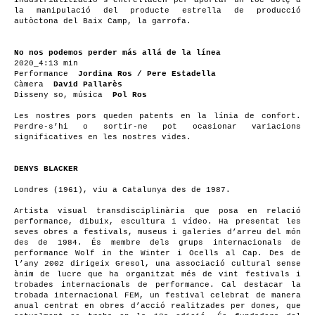
industrialització s’entrellacen per aportar un toc dolç a
la manipulació del producte estrella de producció
autòctona del Baix Camp, la garrofa.
No nos podemos perder más allá de la línea
2020_4:13 min
Performance
Jordina Ros / Pere Estadella
Càmera
David Pallarès
Disseny so, música
Pol Ros
Les nostres pors queden patents en la línia de confort.
Perdre-s’hi o sortir-ne pot ocasionar variacions
significatives en les nostres vides.
DENYS BLACKER
Londres (1961), viu a Catalunya des de 1987.
Artista visual transdisciplinària que posa en relació
performance, dibuix, escultura i vídeo. Ha presentat les
seves obres a festivals, museus i galeries d’arreu del món
des de 1984. És membre dels grups internacionals de
performance Wolf in the Winter i Ocells al Cap. Des de
l’any 2002 dirigeix Gresol, una associació cultural sense
ànim de lucre que ha organitzat més de vint festivals i
trobades internacionals de performance. Cal destacar la
trobada internacional FEM, un festival celebrat de manera
anual centrat en obres d’acció realitzades per dones, que