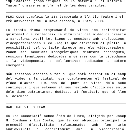
implicacions geopolítiques de la matèria i el material:
“mater” o mare és a l’arrel de les dues paraules.
FLUX CLUB compleix la 13a temporada a l’Antic Teatre i el
22è aniversari de la seva creació, a l’any 2000.
Es tracta d’una programació de vídeo amb periodicitat
quinzenal que reflecteix la vitalitat del vídeo de creació
a Barcelona. Acull tot tipus de sessions amb projeccions,
videoperformances i col·loquis que ofereixen al públic la
possibilitat del contacte directe amb els videocreadors.
Poden ser sessions monogràfiques d’autors reconeguts,
sessions temàtiques dedicades a gèneres com la videodansa
i la videopoesia, o col·lectives dedicades a autors
emergents.
Són sessions obertes a tot el que està passant en el camp
del vídeo a la ciutat, que complementen el festival de
vídeo d’autor FLUX des del punt de vista dels seus
continguts i que estenen el seu període d’acció més enllà
dels dies estrictament dedicats al festival, que té lloc
al desembre.
HABITUAL VIDEO TEAM
és una associació sense ànim de lucre, dirigida per Josep
M. Jordana i Lis Costa, que té com objectiu principal la
promoció d’activitats relacionades amb les arts
audiovisuals i concretament amb la videocreació: