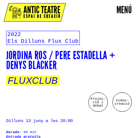
ANTIC TEATRE
MENÚ
ESPAI DE CREACIÓ
2022
Els Dilluns Flux Club
JORDINA ROS / PERE ESTADELLA +
DENYS BLACKER
FLUXCLUB
Projec-
Video-
ció i
creació
debat
Dilluns 13 juny a les 20:00
Durada:
90 min
Entrada gratuïta