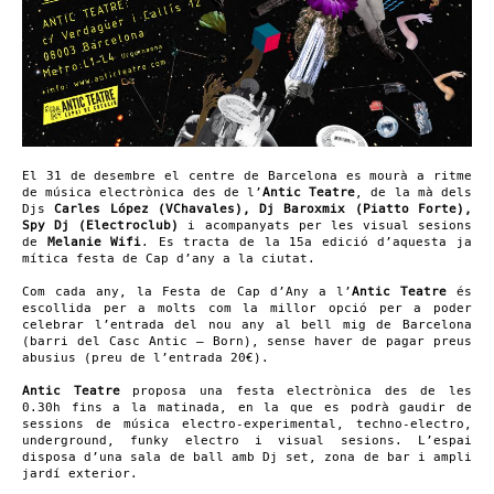
El 31 de desembre el centre de Barcelona es mourà a ritme
de música electrònica des de l’
Antic Teatre
, de la mà dels
Djs
Carles López (VChavales), Dj Baroxmix (Piatto Forte),
Spy Dj (Electroclub)
i acompanyats per les visual sesions
de
Melanie Wifi
. Es tracta de la 15a edició d’aquesta ja
mítica festa de Cap d’any a la ciutat.
Com cada any, la Festa de Cap d’Any a l’
Antic Teatre
és
escollida per a molts com la millor opció per a poder
celebrar l’entrada del nou any al bell mig de Barcelona
(barri del Casc Antic – Born), sense haver de pagar preus
abusius (preu de l’entrada 20€).
Antic Teatre
proposa una festa electrònica des de les
0.30h fins a la matinada, en la que es podrà gaudir de
sessions de música electro-experimental, techno-electro,
underground, funky electro i visual sesions. L’espai
disposa d’una sala de ball amb Dj set, zona de bar i ampli
jardí exterior.