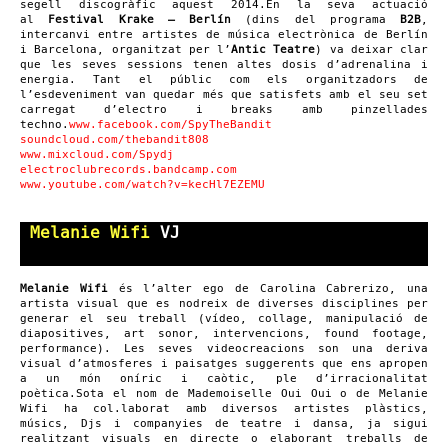
segell discogràfic aquest 2014.En la seva actuació
al
Festival Krake – Berlín
(dins del programa
B2B
,
intercanvi entre artistes de música electrònica de Berlín
i Barcelona, organitzat per l’
Antic Teatre
) va deixar clar
que les seves sessions tenen altes dosis d’adrenalina i
energia. Tant el públic com els organitzadors de
l’esdeveniment van quedar més que satisfets amb el seu set
carregat d’electro i breaks amb pinzellades
techno.
www.facebook.com/SpyTheBandit
soundcloud.com/thebandit808
www.mixcloud.com/Spydj
electroclubrecords.bandcamp.com
www.youtube.com/watch?v=kecHl7EZEMU
Melanie Wifi
VJ
Melanie Wifi
és l’alter ego de Carolina Cabrerizo, una
artista visual que es nodreix de diverses disciplines per
generar el seu treball (vídeo, collage, manipulació de
diapositives, art sonor, intervencions, found footage,
performance). Les seves videocreacions son una deriva
visual d’atmosferes i paisatges suggerents que ens apropen
a un món oníric i caòtic, ple d’irracionalitat
poètica.Sota el nom de Mademoiselle Oui Oui o de Melanie
Wifi ha col.laborat amb diversos artistes plàstics,
músics, Djs i companyies de teatre i dansa, ja sigui
realitzant visuals en directe o elaborant treballs de