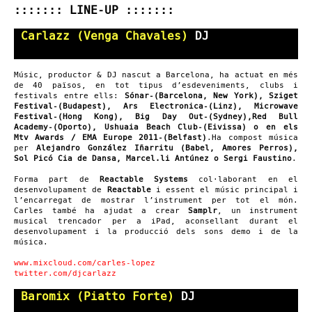
::::::: LINE-UP :::::::
Carlazz (Venga Chavales)
DJ
Músic, productor & DJ nascut a Barcelona, ha actuat en més
de 40 països, en tot tipus d’esdeveniments, clubs i
festivals entre ells:
Sónar-(Barcelona, New York), Sziget
Festival-(Budapest), Ars Electronica-(Linz), Microwave
Festival-(Hong Kong), Big Day Out-(Sydney),Red Bull
Academy-(Oporto), Ushuaia Beach Club-(Eivissa) o en els
Mtv Awards / EMA Europe 2011-(Belfast)
.Ha compost música
per
Alejandro González Iñarritu (Babel, Amores Perros),
Sol Picó Cia de Dansa, Marcel.li Antúnez o Sergi Faustino
.
Forma part de
Reactable Systems
col·laborant en el
desenvolupament de
Reactable
i essent el músic principal i
l’encarregat de mostrar l’instrument per tot el món.
Carles també ha ajudat a crear
Samplr
, un instrument
musical trencador per a iPad, aconsellant durant el
desenvolupament i la producció dels sons demo i de la
música.
www.mixcloud.com/carles-lopez
twitter.com/djcarlazz
Baromix (Piatto Forte)
DJ