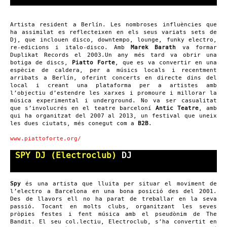
Artista resident a Berlín. Les nombroses influències que
ha assimilat es reflecteixen en els seus variats sets de
Dj, que inclouen disco, downtempo, lounge, funky electro,
re-edicions i italo-disco. Amb
Marek Barath
va formar
Duplikat Records el 2003.Un any més tard va obrir una
botiga de discs,
Piatto Forte
, que es va convertir en una
espècie de caldera, per a músics locals i recentment
arribats a Berlín, oferint concerts en directe dins del
local i creant una plataforma per a artistes amb
l’objectiu d’estendre les xarxes i promoure i millorar la
música experimental i underground. No va ser casualitat
que s’involucrés en el teatre barceloní
Antic Teatre
, amb
qui ha organitzat del 2007 al 2013, un festival que uneix
les dues ciutats, més conegut com a
B2B
.
www.piattoforte.org/
SPY DJ (Electroclub)
DJ
Spy
és una artista que lluita per situar el moviment de
l’electro a Barcelona en una bona posició des del 2001.
Des de llavors ell no ha parat de treballar en la seva
passió. Tocant en molts clubs, organitzant les seves
pròpies festes i fent música amb el pseudònim de The
Bandit. El seu col.lectiu, Electroclub, s’ha convertit en