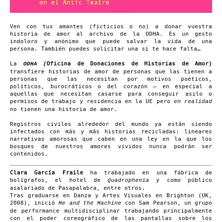
Ven con tus amantes (ficticios o no) a donar vuestra
historia de amor al archivo de la ODHA. Es un gesto
indoloro y anónimo que puede salvar la vida de una
persona. También puedes solicitar una si te hace falta…
La
Oficina de Donaciones de Historias de Amor)
ODHA (
transfiere historias de amor de personas que las tienen a
personas que las necesitan por motivos poéticos,
políticos, burocráticos o del corazón – en especial a
aquellas que necesitan casarse para conseguir asilo o
permisos de trabajo y residencia en la UE pero
en realidad
no tienen una historia de amor.
Registros civiles alrededor del mundo ya están siendo
infectados con más y más historias recicladas: lineares
narrativas amorosas que caben en una ley en la que los
bosques de nuestros amores vividos nunca podrán ser
contenidos.
Clara García Fraile
ha trabajado en una fábrica de
bolígrafos, el hotel de
y como público
Quadrophenia
asalariado de Pasapalabra, entre otros.
Tras graduarse en Danza y Artes Visuales en Brighton (UK,
2008), inició
con Sam Pearson, un grupo
Me and the Machine
de performance multidisciplinar trabajando principalmente
con el poder coreográfico de las pantallas sobre los