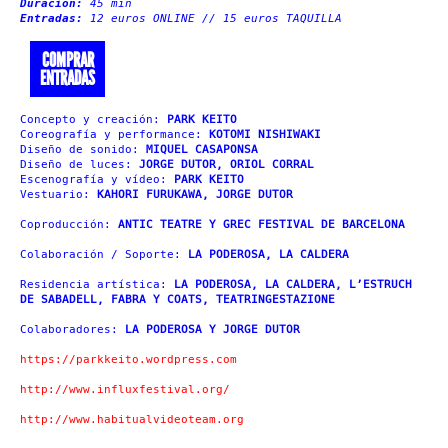
Duración:
45 min
Entradas:
12 euros ONLINE // 15 euros TAQUILLA
COMPRAR
ENTRADAS
Concepto y creación:
PARK KEITO
Coreografía y performance:
KOTOMI NISHIWAKI
Diseño de sonido:
MIQUEL CASAPONSA
Diseño de luces:
JORGE DUTOR, ORIOL CORRAL
Escenografía y vídeo:
PARK KEITO
Vestuario:
KAHORI FURUKAWA, JORGE DUTOR
Coproducción:
ANTIC TEATRE Y GREC FESTIVAL DE BARCELONA
Colaboración / Soporte:
LA PODEROSA, LA CALDERA
Residencia artística:
LA PODEROSA, LA CALDERA, L’ESTRUCH
DE SABADELL, FABRA Y COATS, TEATRINGESTAZIONE
Colaboradores:
LA PODEROSA Y JORGE DUTOR
https://parkkeito.wordpress.com
http://www.influxfestival.org/
http://www.habitualvideoteam.org