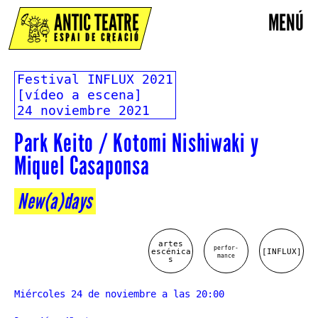
ANTIC TEATRE
MENÚ
ESPAI DE CREACIÓ
Festival INFLUX 2021
[vídeo a escena]
24 noviembre 2021
Park Keito / Kotomi Nishiwaki y
Miquel Casaponsa
New(a)days
artes
perfor-
escénica
[INFLUX]
mance
s
Miércoles 24 de noviembre a las 20:00