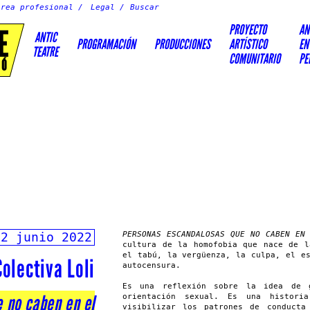
Área profesional
Legal
PROYECTO
AN
E
ANTIC
PROGRAMACIÓN
PRODUCCIONES
ARTÍSTICO
EN
TEATRE
COMUNITARIO
PE
IÓ
12 junio 2022
PERSONAS ESCANDALOSAS QUE NO CABEN EN
cultura de la homofobia que nace de l
el tabú, la vergüenza, la culpa, el e
olectiva Loli
autocensura.
Es una reflexión sobre la idea de 
 no caben en el
orientación sexual. Es una histori
visibilizar los patrones de conducta