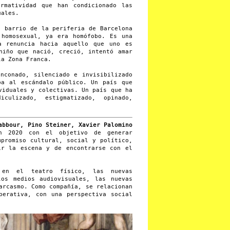
rmatividad que han condicionado las
uales.
n barrio de la periferia de Barcelona
 homosexual, ya era homófobo. Es una
a renuncia hacia aquello que uno es
niño que nació, creció, intentó amar
la Zona Franca.
nconado, silenciado e invisibilizado
aba al escándalo público.
Un país que
viduales y colectivas.
Un país que ha
iculizado, estigmatizado, opinado,
abbour, Pino Steiner, Xavier Palomino
n 2020 con el objetivo de generar
mpromiso cultural, social y político,
ir la escena y de encontrarse con el
 en el teatro físico, las nuevas
los medios audiovisuales, las nuevas
arcasmo. Como compañía, se relacionan
perativa, con una perspectiva social