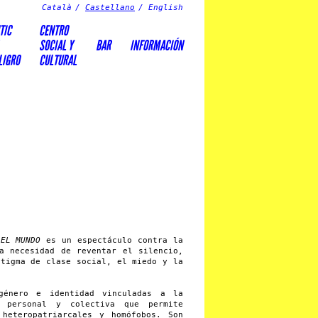
Català
Castellano
English
TIC
CENTRO
SOCIAL Y
BAR
INFORMACIÓN
LIGRO
CULTURAL
 EL MUNDO
es un espectáculo contra la
a necesidad de reventar el silencio,
stigma de clase social, el miedo y la
género e identidad vinculadas a la
a personal y colectiva que permite
 heteropatriarcales y homófobos. Son