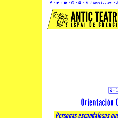
Newsletter






ANTIC TEATR
ESPAI DE CREAC
9-
Orientación C
Personas escandalosas que