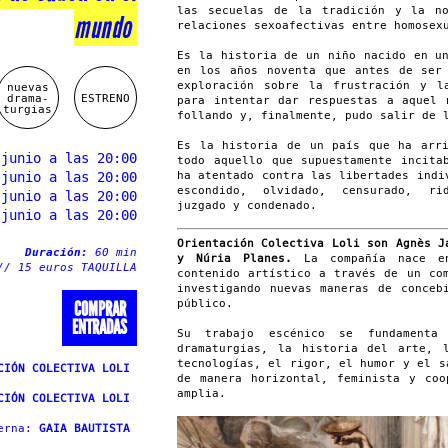
las secuelas de la tradición y la no
mundo
relaciones sexoafectivas entre homosex
Es la historia de un niño nacido en u
en los años noventa que antes de ser
exploración sobre la frustración y l
nuevas
drama-
ESTRENO
para intentar dar respuestas a aquel 
turgias
follando y, finalmente, pudo salir de 
Es la historia de un país que ha arri
 junio a las 20:00
todo aquello que supuestamente incit
 junio a las 20:00
ha atentado contra las libertades indi
escondido, olvidado, censurado, rid
 junio a las 20:00
juzgado y condenado.
 junio a las 20:00
Orientación Colectiva Loli son Agnès J
Duración:
60 min
y Núria Planes
.
La compañía nace e
// 15 euros TAQUILLA
contenido artístico a través de un co
investigando nuevas maneras de conceb
público.
COMPRAR
ENTRADAS
Su trabajo escénico se fundamenta
dramaturgias, la historia del arte, 
tecnologías, el rigor, el humor y el s
CIÓN COLECTIVA LOLI
de manera horizontal, feminista y coo
amplia.
CIÓN COLECTIVA LOLI
terna:
GAIA BAUTISTA