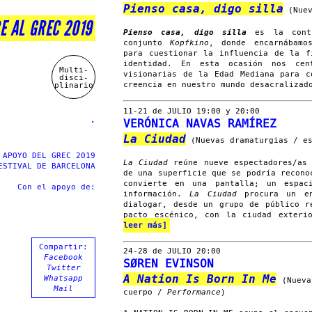
Pienso casa, digo silla
(Nuev
E AL GREC 2019
Pienso casa, digo silla
es la conti
conjunto
Kopfkino
, donde encarnábamos
para cuestionar la influencia de la f
identidad. En esta ocasión nos cen
Multi-
visionarias de la Edad Mediana para c
disci-
plinario
creencia en nuestro mundo desacraliza
11-21 de JULIO 19:00 y 20:00
.
VERÓNICA NAVAS RAMÍREZ
La Ciudad
(Nuevas dramaturgias / es
 APOYO DEL GREC 2019
La Ciudad
reúne nueve espectadores/as
ESTIVAL DE BARCELONA
de una superficie que se podría recono
convierte en una pantalla; un espac
Con el apoyo de:
información.
La Ciudad
procura un en
dialogar, desde un grupo de público r
pacto escénico, con la ciudad exteri
leer más]
Compartir:
24-28 de JULIO 20:00
Facebook
SØREN EVINSON
Twitter
A Nation Is Born In Me
Whatsapp
(Nuevas
Mail
cuerpo /
Performance
)