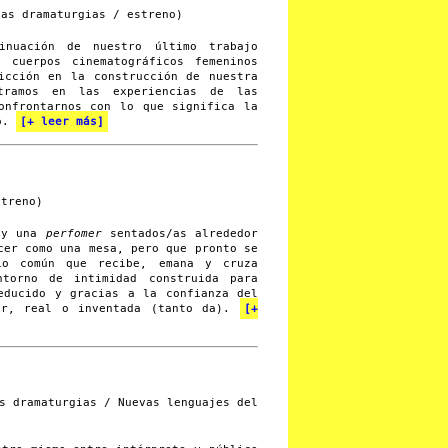
as dramaturgias / estreno)
nuación de nuestro último trabajo
 cuerpos cinematográficos femeninos
icción en la construcción de nuestra
tramos en las experiencias de las
onfrontarnos con lo que significa la
do.
[+ leer más]
treno)
 y una
perfomer
sentados/as alrededor
cer como una mesa, pero que pronto se
io común que recibe, emana y cruza
torno de intimidad construida para
educido y gracias a la confianza del
or, real o inventada (tanto da).
[+
 dramaturgias / Nuevas lenguajes del