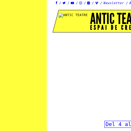
Newsletter






ANTIC TE
ESPAI DE CR
Del 4 a