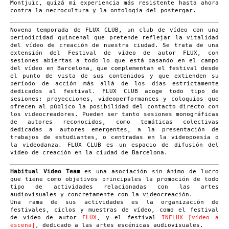
Montjuïc, quizá mi experiencia más resistente hasta ahora
contra la necrocultura y la ontología del postergar.
Novena temporada de FLUX CLUB, un club de vídeo con una
periodicidad quincenal que pretende reflejar la vitalidad
del vídeo de creación de nuestra ciudad. Se trata de una
extensión del Festival de vídeo de autor FLUX, con
sesiones abiertas a todo lo que está pasando en el campo
del vídeo en Barcelona, que complementan el festival desde
el punto de vista de sus contenidos y que extienden su
período de acción más allá de los días estrictamente
dedicados al festival. FLUX CLUB acoge todo tipo de
sesiones: proyecciones, videoperformances y coloquios que
ofrecen al público la posibilidad del contacto directo con
los videocreadores. Pueden ser tanto sesiones monográficas
de autores reconocidos, como temáticas colectivas
dedicadas a autores emergentes, a la presentación de
trabajos de estudiantes, o centradas en la videopoesía o
la videodanza. FLUX CLUB es un espacio de difusión del
vídeo de creación en la ciudad de Barcelona.
Habitual Video Team
es una asociación sin ánimo de lucro
que tiene como objetivos principales la promoción de todo
tipo de actividades relacionadas con las artes
audiovisuales y concretamente con la videocreación.
Una rama de sus actividades es la organización de
festivales, ciclos y muestras de vídeo, como el festival
de vídeo de autor
FLUX
, y el festival
INFLUX [vídeo a
escena]
, dedicado a las artes escénicas audiovisuales.