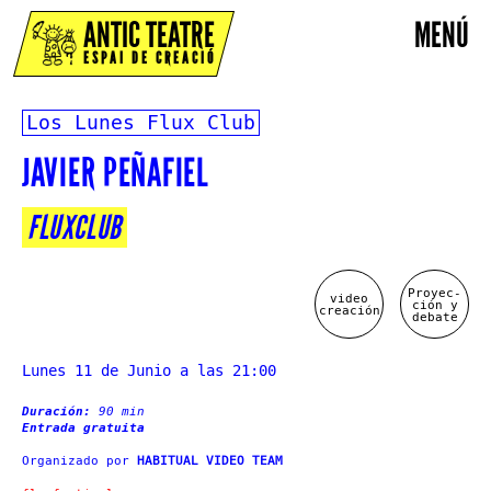
ANTIC TEATRE
MENÚ
ESPAI DE CREACIÓ
Los Lunes Flux Club
JAVIER PEÑAFIEL
FLUXCLUB
Proyec-
video
ción y
creación
debate
Lunes 11 de Junio a las 21:00
Duración:
90 min
Entrada gratuita
Organizado por
HABITUAL VIDEO TEAM