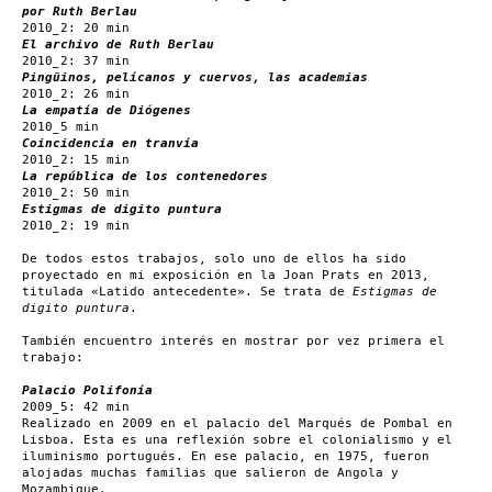
por Ruth Berlau
2010_2: 20 min
El archivo de Ruth Berlau
2010_2: 37 min
Pingüinos, pelícanos y cuervos, las academias
2010_2: 26 min
La empatía de Diógenes
2010_5 min
Coincidencia en tranvía
2010_2: 15 min
La república de los contenedores
2010_2: 50 min
Estigmas de digito puntura
2010_2: 19 min
De todos estos trabajos, solo uno de ellos ha sido
proyectado en mi exposición en la Joan Prats en 2013,
titulada «Latido antecedente». Se trata de
Estigmas de
digito puntura
.
También encuentro interés en mostrar por vez primera el
trabajo:
Palacio Polifonía
2009_5: 42 min
Realizado en 2009 en el palacio del Marqués de Pombal en
Lisboa. Esta es una reflexión sobre el colonialismo y el
iluminismo portugués. En ese palacio, en 1975, fueron
alojadas muchas familias que salieron de Angola y
Mozambique.