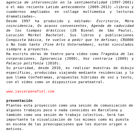
agencia de intervención en la sentimentalidad
(1997-2001)
o el más reciente
Latido antecedente
(2009-2013) –libros y
cuadernos ampliados en collage multimedia y lecturas
dramatizadas–.
Desde 1997 ha producido y editado:
Escritorio
,
Mera
coincidencia
,
Os acasos convenientes
,
Agenda de caducidad
de los tiempos drásticos
(28 Bienal de São Paulo),
Locución Merkel Bachelet
. Sus libros y publicaciones
Conquista básica, te vuelvo a pedir que te definas
;
CRU006
o N
o todo tanto (Fine Arts Unternehmen)
, están vinculados
siempre a proyectos.
Ha escrito obras de teatro para vídeo como
Tragedia de las
corporaciones. Ignorancia
(2000),
Voz contraria
(2009) y
Palacio polifonía
(2010).
Su prioridad, desde 2010, es realizar muestras de dibujo
específicas, producidas viajando mediante residencias y lo
que llama Confedramas, propuestas híbridas de voz y texto,
con el vídeo como un dispositivo parateatral.
www.javierpenafiel.com
presentación
Planteo esta proyección como una sesión de comunicación de
algunos trabajos poco o nada conocidos en Barcelona y
también como una sesión de trabajo colectivo. Será tan
importante la visualización de los mismos como mi puesta
en escena de las preocupaciones que les dieron origen o
motivos.