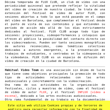
Décima temporada de FLUX CLUB, un club de vídeo con una
periodicidad quincenal que pretende reflejar la vitalidad
del vídeo de creación de nuestra ciudad. Se trata de una
extensión del Festival de vídeo de autor FLUX, con
sesiones abiertas a todo lo que está pasando en el campo
del vídeo en Barcelona, que complementan el festival desde
el punto de vista de sus contenidos y que extienden su
período de acción más allá de los días estrictamente
dedicados al festival. FLUX CLUB acoge todo tipo de
sesiones: proyecciones, videoperformances y coloquios que
ofrecen al público la posibilidad del contacto directo con
los videocreadores. Pueden ser tanto sesiones monográficas
de autores reconocidos, como temáticas colectivas
dedicadas a autores emergentes, a la presentación de
trabajos de estudiantes, o centradas en la videopoesía o
la videodanza. FLUX CLUB es un espacio de difusión del
vídeo de creación en la ciudad de Barcelona.
Habitual Video Team
es una asociación sin ánimo de lucro
que tiene como objetivos principales la promoción de todo
tipo de actividades relacionadas con las artes
audiovisuales y concretamente con la videocreación.
Una rama de sus actividades es la organización de
festivales, ciclos y muestras de vídeo, como el festival
de vídeo de autor
FLUX
, y el festival
INFLUX [vídeo a
escena]
, dedicado a las artes escénicas audiovisuales.
Otra rama fundamental de su trabajo es la documentación
videográfica (grabación y edición) de eventos culturales
Este sitio web utiliza Cookies propias y de terceros de
generalmente de pequeño formato como conciertos, poesía,
análisis para recopilar información con la finalidad de