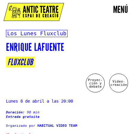
ANTIC TEATRE
MENÚ
ESPAI DE CREACIÓ
Los Lunes Fluxclub
ENRIQUE LAFUENTE
FLUXCLUB
Proyec-
Video-
ción y
creación
debate
Lunes 8 de abril a las 20:00
Duración:
90 min
Entrada gratuita
Organizado por
HABITUAL VIDEO TEAM