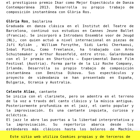
el prestigioso premio Ikar como Mejor Espectáculo de Danza
Contemporánea 2013. Desarrolla su propio trabajo de
composición instantánea con Glòria Ros.
Glòria Ros
, bailarina
Graduada en danza clásica en el Institut del Teatre de
Barcelona, ​​continuó sus estudios en Cannes Jeune Ballet
(Francia). Se incorporó a Introdans Ensemble voor de Jeugd
(NL), con quien actuó a nivel internacional en piezas de
Jiří Kylián , William Forsythe, Sidi Larbi Cherkaoui,
Inbal Pinto… Como freelance, ha trabajado con Arno
Schuitemaker y Arthur Rosenfeld, entre otros. Galardonada
con el 1r premio en Shortcuts – Experimental Dance Film
Festival (Austria). Forma parte de la Liz Roche Company,
Irlanda. Desarrolla su propio trabajo de composición
instantánea con Denitsa Dikova. Sus espectáculos y
proyecto de videodanza se han presentado en España,
Bulgaria, Ucrania y Australia.
Celeste Alías
, cantante
Se inicia con el clarinete, pero se adentra en el terreno
de la voz a través del canto clásico y la música antigua.
Posteriormente profundiza en el jazz, el canto popular y
la improvisación. Es una cantante inquieta, curiosa y
ecléctica.
El jazz le abre las puertas a la libertad interpretativa y
la improvisación. Su repertorio abarca desde los
estándares más clásicos hasta los boleros de Machín,
composiciones originales y la improvisación libre y de
Este sitio web utiliza Cookies propias y de terceros de
carácter más experimentador. Se licencia en Canto jazz en