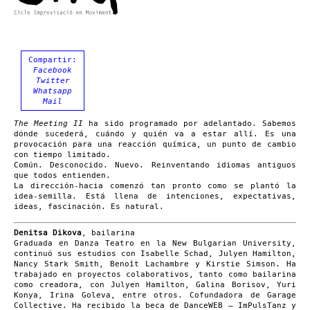
Compartir:
Facebook
Twitter
Whatsapp
Mail
The Meeting II
ha sido programado por adelantado. Sabemos
dónde sucederá, cuándo y quién va a estar allí. Es una
provocación para una reacción química, un punto de cambio
con tiempo limitado.
Común. Desconocido. Nuevo. Reinventando idiomas antiguos
que todos entienden.
La dirección-hacia comenzó tan pronto como se plantó la
idea-semilla. Está llena de intenciones, expectativas,
ideas, fascinación. Es natural.
Denitsa Dikova
, bailarina
Graduada en Danza Teatro en la New Bulgarian University,
continuó sus estudios con Isabelle Schad, Julyen Hamilton,
Nancy Stark Smith, Benoît Lachambre y Kirstie Simson. Ha
trabajado en proyectos colaborativos, tanto como bailarina
como creadora, con Julyen Hamilton, Galina Borisov, Yuri
Konya, Irina Goleva, entre otros. Cofundadora de Garage
Collective. Ha recibido la beca de DanceWEB – ImPulsTanz y