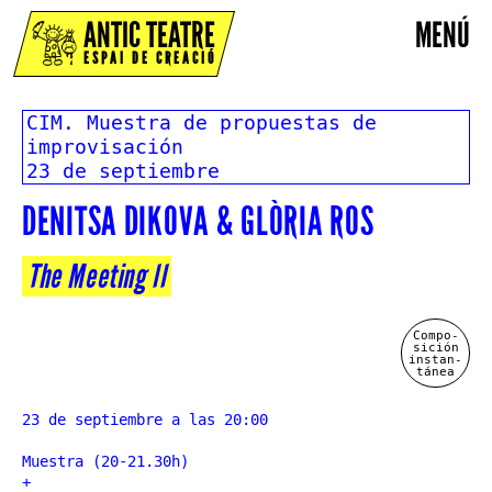
ANTIC TEATRE
MENÚ
ESPAI DE CREACIÓ
CIM. Muestra de propuestas de
improvisación
23 de septiembre
DENITSA DIKOVA & GLÒRIA ROS
The Meeting II
Compo-
sición
instan-
tánea
23 de septiembre a las 20:00
Muestra (20-21.30h)
+