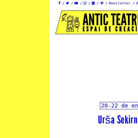
Newsletter






ANTIC TEATR
ESPAI DE CREAC
20-22 de e
Urša Sekirni