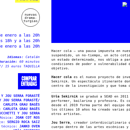
nuevas
drama-
turgias
de enero a las 20h
as 18h y a las 20h
de enero a las 20h
Hacer cola – una pausa impuesta en nue
suspendido, un no-tiempo, un acto coti
Catalán
Idiomas:
un estado determinado, nos obliga a pa
60 minutos
Duración:
condiciones de poder o vulnerabilidad 
// 15 euros TAQUILLA
objetivo.
Hacer cola
es el nuevo proyecto de inve
COMPRAR
Sekirnik. Un espectáculo itinerante do
ENTRADAS
centro de la investigación y que toma 
 Y JOU SERRA FORASTÉ
Urša Sekirnik
se graduó a SEAD en 2011 
Y JOU SERRA FORASTÉ/
performer, bailarina y profesora. Es c
CARLOTA GRAU BAGÈS
desde el 2019 forma parte del equipo d
a:
CARLOTA GRAU BAGÈS
los últimos 10 años ha creado varias p
UCCHETTI Y JOU SERRA
otros artistas.
Música:
JOAN COT ROS
ico:
SERGIO ROCA SAIZ
Jou Serra
, creador interdisciplinario 
e técnico:
JANKO OVEN
cuerpo dentro de las artes escénicas y