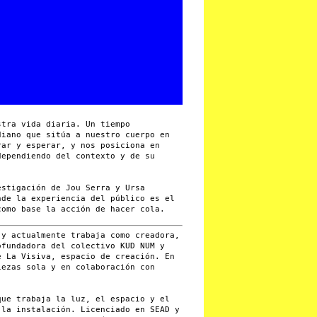
stra vida diaria. Un tiempo
diano que sitúa a nuestro cuerpo en
rar y esperar, y nos posiciona en
dependiendo del contexto y de su
stigación de Jou Serra y Ursa
nde la experiencia del público es el
como base la acción de hacer cola.
y actualmente trabaja como creadora,
ofundadora del colectivo KUD NUM y
e La Visiva, espacio de creación. En
iezas sola y en colaboración con
que trabaja la luz, el espacio y el
 la instalación. Licenciado en SEAD y