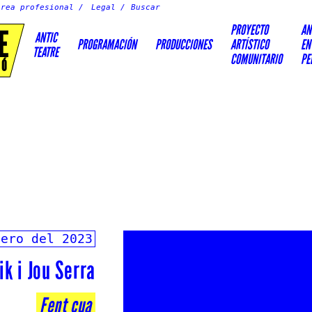
Área profesional
Legal
PROYECTO
AN
E
ANTIC
PROGRAMACIÓN
PRODUCCIONES
ARTÍSTICO
EN
TEATRE
COMUNITARIO
PE
IÓ
nero del 2023
k i Jou Serra
Fent cua