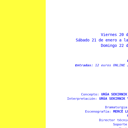
Viernes 20 
Sábado 21 de enero a l
Domingo 22 
12 euros ONLINE 
Entradas:
Concepto:
URŠA SEKIRNIK
Interpretación:
URŠA SEKIRNIK 
Dramaturgi
Escenografía:
MERCÈ L
Director técn
Soport