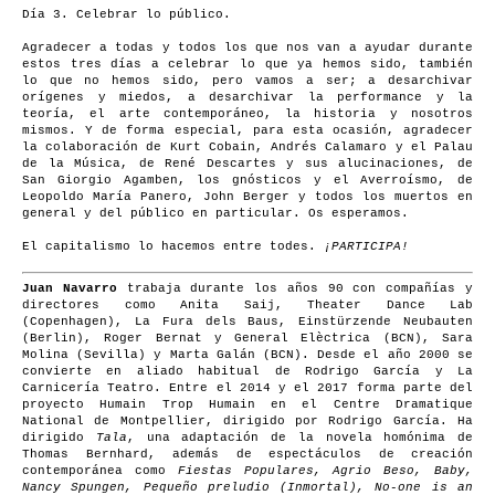
Día 3. Celebrar lo público.
Agradecer a todas y todos los que nos van a ayudar durante
estos tres días a celebrar lo que ya hemos sido, también
lo que no hemos sido, pero vamos a ser; a desarchivar
orígenes y miedos, a desarchivar la performance y la
teoría, el arte contemporáneo, la historia y nosotros
mismos. Y de forma especial, para esta ocasión, agradecer
la colaboración de Kurt Cobain, Andrés Calamaro y el Palau
de la Música, de René Descartes y sus alucinaciones, de
San Giorgio Agamben, los gnósticos y el Averroísmo, de
Leopoldo María Panero, John Berger y todos los muertos en
general y del público en particular. Os esperamos.
El capitalismo lo hacemos entre todes.
¡PARTICIPA!
Juan Navarro
trabaja durante los años 90 con compañías y
directores como Anita Saij, Theater Dance Lab
(Copenhagen), La Fura dels Baus, Einstürzende Neubauten
(Berlin), Roger Bernat y General Elèctrica (BCN), Sara
Molina (Sevilla) y Marta Galán (BCN). Desde el año 2000 se
convierte en aliado habitual de Rodrigo García y La
Carnicería Teatro. Entre el 2014 y el 2017 forma parte del
proyecto Humain Trop Humain en el Centre Dramatique
National de Montpellier, dirigido por Rodrigo García. Ha
dirigido
Tala
, una adaptación de la novela homónima de
Thomas Bernhard, además de espectáculos de creación
contemporánea como
Fiestas Populares, Agrio Beso, Baby,
Nancy Spungen, Pequeño preludio (Inmortal), No-one is an