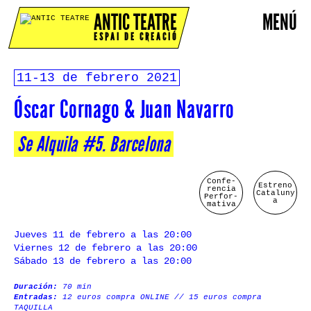
ANTIC TEATRE
MENÚ
ESPAI DE CREACIÓ
11-13 de febrero 2021
Óscar Cornago & Juan Navarro
Se Alquila #5. Barcelona
Confe-
Estreno
rencia
Cataluny
Perfor-
a
mativa
Jueves 11 de febrero a las 20:00
Viernes 12 de febrero a las 20:00
Sábado 13 de febrero a las 20:00
Duración:
70 min
Entradas:
12 euros compra ONLINE // 15 euros compra
TAQUILLA