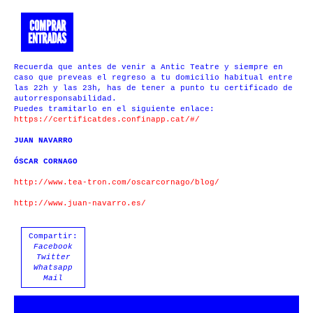
COMPRAR
ENTRADAS
Recuerda que antes de venir a Antic Teatre y siempre en
caso que preveas el regreso a tu domicilio habitual entre
las 22h y las 23h, has de tener a punto tu certificado de
autorresponsabilidad.
Puedes tramitarlo en el siguiente enlace:
https://certificatdes.
confinapp.cat/#/
JUAN NAVARRO
Ó
SCAR CORNAGO
http://www.tea-tron.com/oscarcornago/blog/
http://www.juan-navarro.es/
Compartir:
Facebook
Twitter
Whatsapp
Mail