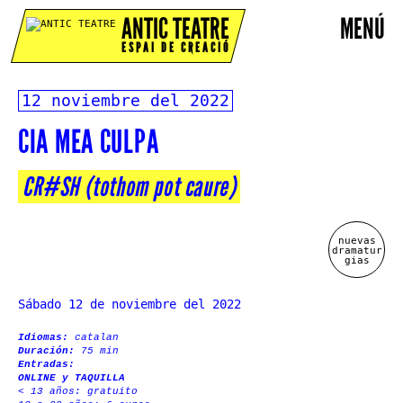
ANTIC TEATRE
MENÚ
ESPAI DE CREACIÓ
12 noviembre del 2022
CIA MEA CULPA
CR#SH (tothom pot caure)
nuevas
dramatur
gias
Sábado 12 de noviembre del 2022
Idiomas:
catalan
Duración:
75 min
Entradas:
ONLINE
y TAQUILLA
< 13 años: gratuito