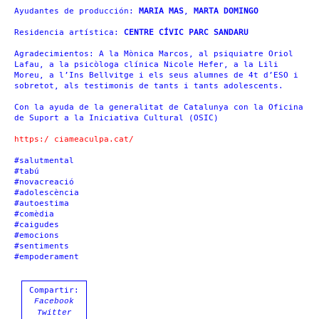
A
yudantes de producción
:
MARIA MAS
,
MARTA DOMINGO
R
esidencia artística
:
CENTRE CÍVIC PARC SANDARU
A
gradecimientos
: A la Mònica Marcos, al psiquiatre Oriol
Lafau, a la psicòloga clínica Nicole Hefer, a la Lili
Moreu, a l’Ins Bellvitge i els seus alumnes de 4t d’ESO i
sobretot, als testimonis de tants i tants adolescents.
Con la ayuda de la generalitat de Catalunya con la Oficina
de Suport a la Iniciativa Cultural (OSIC)
https:/ ciameaculpa.cat/
#salutmental
#tabú
#novacreació
#adolescència
#autoestima
#comèdia
#caigudes
#emocions
#sentiments
#empoderament
Compartir:
Facebook
Twitter