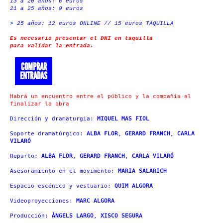
13 a 20 años: 6 euros
21 a 25 años: 9 euros
> 25 años: 12 euros ONLINE // 15 euros TAQUILLA
Es necesario presentar el DNI en taquilla
para validar la entrada.
COMPRAR
ENTRADAS
Habrá un encuentro entre el público y la compañía al
finalizar la obra
Dirección y dramaturgia:
MIQUEL MAS FIOL
Soporte dramatúrgico:
ALBA FLOR
,
GERARD FRANCH
,
CARLA
VILARÓ
R
eparto
:
ALBA FLOR
,
GERARD FRANCH
,
CARLA VILARÓ
Asesoramiento en el movimento:
MARIA SALARICH
E
spacio escénico y vestuario
:
QUIM ALGORA
V
ideoproyecciones
:
MARC ALGORA
Producción:
ÀNGELS LARGO
,
XISCO SEGURA