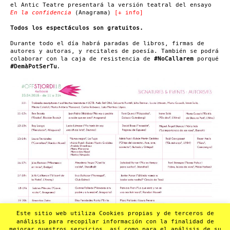
el Antic Teatre presentará la versión teatral del ensayo
En la confidencia
(Anagrama)
[+ info]
Todos los espectáculos son gratuitos.
Durante todo el día habrá paradas de libros, firmas de
autores y autoras, y recitales de poesía. También se podrá
colaborar con la caja de resistencia de
#NoCallarem
porqué
#DemàPotSerTu
.
Este sitio web utiliza Cookies propias y de terceros de
análisis para recopilar información con la finalidad de
mejorar nuestros servicios, así como para el análisis de su