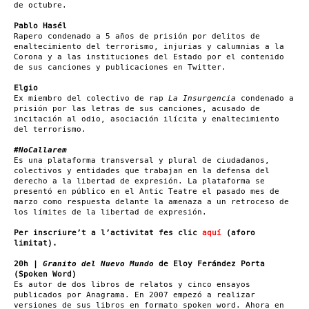
de octubre.
Pablo Hasél
Rapero condenado a 5 años de prisión por delitos de
enaltecimiento del terrorismo, injurias y calumnias a la
Corona y a las instituciones del Estado por el contenido
de sus canciones y publicaciones en Twitter.
Elgio
Ex miembro del colectivo de rap
La Insurgencia
condenado a
prisión por las letras de sus canciones, acusado de
incitación al odio, asociación ilícita y enaltecimiento
del terrorismo.
#NoCallarem
Es una plataforma transversal y plural de ciudadanos,
colectivos y entidades que trabajan en la defensa del
derecho a la libertad de expresión. La plataforma se
presentó en público en el Antic Teatre el pasado mes de
marzo como respuesta delante la amenaza a un retroceso de
los límites de la libertad de expresión.
Per inscriure’t a l’activitat fes clic
aquí
(aforo
limitat).
20h |
Granito del Nuevo Mundo
de Eloy Ferández Porta
(Spoken Word)
Es autor de dos libros de relatos y cinco ensayos
publicados por Anagrama. En 2007 empezó a realizar
versiones de sus libros en formato spoken word. Ahora en