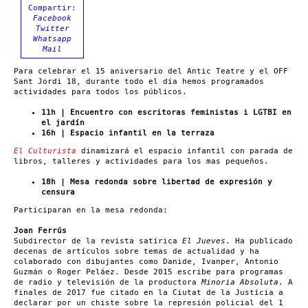
Compartir:
Facebook
Twitter
Whatsapp
Mail
Para celebrar el 15 aniversario del Antic Teatre y el OFF
Sant Jordi 18, durante todo el día hemos programados
actividades para todos los públicos.
11h | Encuentro con escritoras feministas i LGTBI en
el jardín
16h | Espacio infantil en la terraza
El Culturista
dinamizará el espacio infantil con parada de
libros, talleres y actividades para los mas pequeños.
18h |
Mesa redonda sobre libertad de expresión
y
censura
Participaran en la mesa redonda:
Joan Ferrús
Subdirector de la revista satírica
El Jueves
. Ha publicado
decenas de artículos sobre temas de actualidad y ha
colaborado con dibujantes como Danide, Ivanper, Antonio
Guzmán o Roger Peláez. Desde 2015 escribe para programas
de radio y televisión de la productora
Minoria Absoluta
. A
finales de 2017 fue citado en la Ciutat de la Justícia a
declarar por un chiste sobre la represión policial del 1