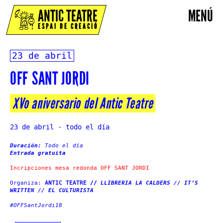
ANTIC TEATRE
MENÚ
ESPAI DE CREACIÓ
23 de abril
OFF SANT JORDI
XVo aniversario del Antic Teatre
23 de abril - todo el día
Duración:
Todo el día
Entrada gratuita
Incripciones mesa redonda OFF SANT JORDI
Organiza:
ANTIC TEATRE //
LLIBRERIA LA CALDERS // IT’S
WRITTEN // EL CULTURISTA
#OFFSantJordi18