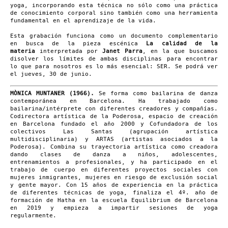
yoga, incorporando esta técnica no sólo como una práctica
de conocimiento corporal sino también como una herramienta
fundamental en el aprendizaje de la vida.
Esta grabación funciona como un documento complementario
en busca de la pieza escénica
La calidad de la
materia
interpretada por
Janet Parra
, en la que buscamos
disolver los límites de ambas disciplinas para encontrar
lo que para nosotros es lo más esencial: SER.
Se podrá ver
el jueves, 30 de junio.
MÒNICA MUNTANER (1966).
Se forma como bailarina de danza
contemporánea en Barcelona. Ha trabajado como
bailarina/intérprete con diferentes creadores y compañías.
Codirectora artística de la Poderosa, espacio de creación
en Barcelona fundado el año 2000 y Cofundadora de los
colectivos Las Santas (agrupación artística
multidisciplinaria) y ARTAS (artistas asociados a la
Poderosa). Combina su trayectoria artística como creadora
dando clases de danza a niños, adolescentes,
entrenamientos a profesionales, y ha participado en el
trabajo de cuerpo en diferentes proyectos sociales con
mujeres inmigrantes, mujeres en riesgo de exclusión social
y gente mayor. Con 15 años de experiencia en la práctica
de diferentes técnicas de yoga, finaliza el 4º. año de
formación de Hatha en la escuela Equilibrium de Barcelona
en 2019 y empieza a impartir sesiones de yoga
regularmente.