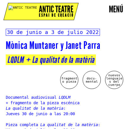
ANTIC TEATRE
MENÚ
ESPAI DE CREACIÓ
30 de junio a 3 de julio 2022
Mònica Muntaner y Janet Parra
LQDLM + La qualitat de la matèria
nuevos
fragment
docu-
lenguaje
o pieza
mental
s del
cuerpo
Documental audiovisual
LQDLM
+ fragmento de la pieza escénica
La qualitat de la matèria
:
Jueves 30 de junio a las 20:00
Pieza completa
La qualitat de la matèria
: