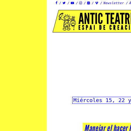
Newsletter






ANTIC TEATR
ESPAI DE CREAC
Miércoles 15, 22 
Manejar el hacer 