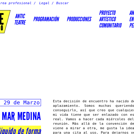
Área profesional
Legal
PROYECTO
AN
E
ANTIC
PROGRAMACIÓN
PRODUCCIONES
ARTÍSTICO
EN
TEATRE
COMUNITARIO
PE
IÓ
y 29 de Marzo
Esta decisión de encuentro ha nacido d
aplazamiento. Somos muchas querien
conseguirlo, así que creo que cualquie
MAR MEDINA
mi vida tiene que ser enlazado con e
real. Vamos a hacer cada miércoles de
reunión. Más allá de la convención d
líquido de forma
viene a mirar a otra, me gusta la ide
para una cita al uso. Para dejarnos v