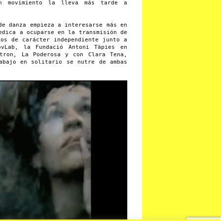
n movimiento la lleva más tarde a
de danza empieza a interesarse más en
edica a ocuparse en la transmisión de
tos de carácter independiente junto a
ovLab, la Fundació Antoni Tàpies en
tron, La Poderosa y con Clara Tena,
abajo en solitario se nutre de ambas