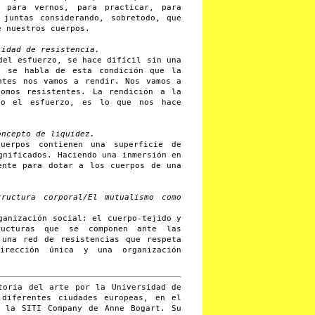
 para vernos, para practicar, para
 juntas considerando, sobretodo, que
e nuestros cuerpos.
lidad de resistencia.
del esfuerzo, se hace difícil sin una
s se habla de esta condición que la
ntes nos vamos a rendir. Nos vamos a
somos resistentes. La rendición a la
no el esfuerzo, es lo que nos hace
oncepto de liquidez.
uerpos contienen una superficie de
gnificados. Haciendo una inmersión en
ente para dotar a los cuerpos de una
tructura corporal/El mutualismo como
ganización social: el cuerpo-tejido y
ructuras que se componen ante las
 una red de resistencias que respeta
irección única y una organización
oria del arte por la Universidad de
 diferentes ciudades europeas, en el
n la SITI Company de Anne Bogart. Su