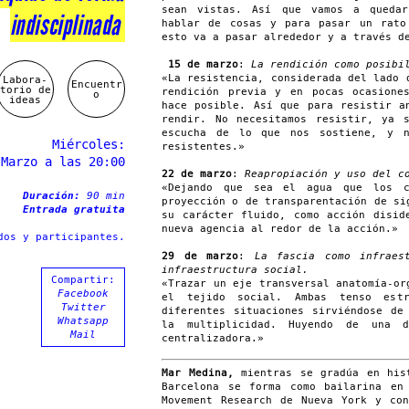
sean vistas. Así que vamos a quedar
indisciplinada
hablar de cosas y para pasar un rato
esto va a pasar alrededor y a través d
15 de marzo
:
La rendición como posibi
«La resistencia, considerada del lado 
Labora-
Encuentr
torio de
rendición previa y en pocas ocasione
o
ideas
hace posible. Así que para resistir a
rendir. No necesitamos resistir, ya 
escucha de lo que nos sostiene, y 
Miércoles:
resistentes.»
 Marzo a las 20:00
22 de marzo
:
Reapropiación y uso del c
«Dejando que sea el agua que los c
Duración:
90 min
proyección o de transparentación de si
Entrada gratuita
su carácter fluido, como acción disid
nueva agencia al redor de la acción.»
dos y participantes.
29 de marzo
:
La fascia como infraes
infraestructura social.
Compartir:
«Trazar un eje transversal anatomía-or
Facebook
el tejido social. Ambas tenso est
Twitter
diferentes situaciones sirviéndose de
Whatsapp
la multiplicidad. Huyendo de una d
Mail
centralizadora.»
Mar Medina,
mientras se gradúa en hist
Barcelona se forma como bailarina en
Movement Research de Nueva York y co