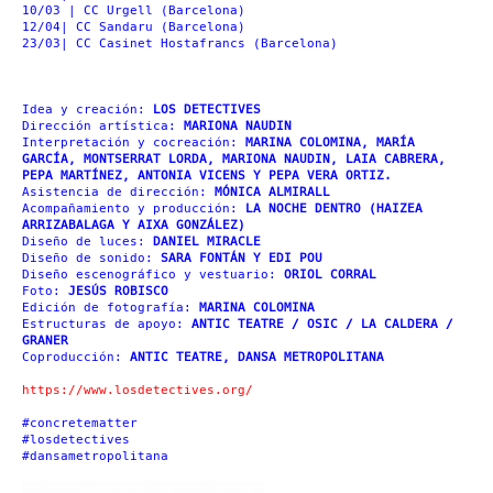
10/03 | CC Urgell (Barcelona)
12/04| CC Sandaru (Barcelona)
23/03| CC Casinet Hostafrancs (Barcelona)
Idea y creación:
LOS DETECTIVES
Dirección artística:
MARIONA NAUDIN
Interpretación y cocreación:
MARINA COLOMINA, MARÍA
GARCÍA, MONTSERRAT LORDA, MARIONA NAUDIN, LAIA CABRERA,
PEPA MARTÍNEZ, ANTONIA VICENS Y PEPA VERA ORTIZ.
Asistencia de dirección:
MÓNICA ALMIRALL
Acompañamiento y producción:
LA NOCHE DENTRO (HAIZEA
ARRIZABALAGA Y AIXA GONZÁLEZ)
Diseño de luces:
DANIEL MIRACLE
Diseño de sonido:
SARA FONTÁN Y EDI POU
Diseño escenográfico y vestuario:
ORIOL CORRAL
Foto:
JESÚS ROBISCO
Edición de fotografía:
MARINA COLOMINA
Estructuras de apoyo:
ANTIC TEATRE / OSIC / LA CALDERA /
GRANER
Coproducción:
ANTIC TEATRE,
DANSA METROPOLITANA
https://www.losdetectives.org/
#concretematter
#losdetectives
#dansametropolitana