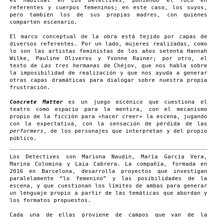
es habitual en Los Detectives, poniendo el foco en
referentes y cuerpos femeninos; en este caso, los suyos,
pero también los de sus propias madres, con quienes
comparten escenario.
El marco conceptual de la obra está tejido por capas de
diversos referentes. Por un lado, mujeres realizadas, como
lo son las artistas feministas de los años setenta Hannah
Wilke, Pauline Oliveros y Yvonne Rainer; por otro, el
texto de
Las tres hermanas
de Chéjov, que nos habla sobre
la imposibilidad de realización y que nos ayuda a generar
otras capas dramáticas para dialogar sobre nuestra propia
frustración.
Concrete Matter
es un juego escénico que cuestiona el
teatro como espacio para la mentira, con el mecanismo
propio de la ficción para «hacer creer» la escena, jugando
con la expectativa, con la sensación de pérdida de las
performers
, de los personajes que interpretan y del propio
público.
Los Detectives son Mariona Naudin, María García Vera,
Marina Colomina y Laia Cabrera. La compañía, formada en
2016 en Barcelona, desarrolla proyectos que investigan
paralelamente “lo femenino” y las posibilidades de la
escena, y que cuestionan los límites de ambas para generar
un lenguaje propio a partir de las temáticas que abordan y
los formatos propuestos.
Cada una de ellas proviene de campos que van de la