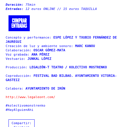
Duración:
75min
Entradas:
12 euros ONLINE // 15 euros TAQUILLA
COMPRAR
ENTRADAS
Concepto y performance:
ESPE LÓPEZ Y TXUBIO FERNÁNDEZ DE
JAUREGUI
Creación de luz y ambiente sonoro:
MARC KANOU
Colaboración:
OSCAR GÓMEZ-MATA
Voz grabada:
ANA PÉREZ
Vestuario:
JUNKAL LÓPEZ
Producción:
LEGALEÓN-T TEATRO / KOLECTIVO MOSTRENKO
Coproducción:
FESTIVAL BAD BILBAO. AYUNTAMIENTO VITORIA-
GASTEIZ
Colabora:
AYUNTAMIENTO DE IRÚN
http://www.legaleont.com/
#kolectivomonstrenko
#HayAlguienAhi
Compartir: