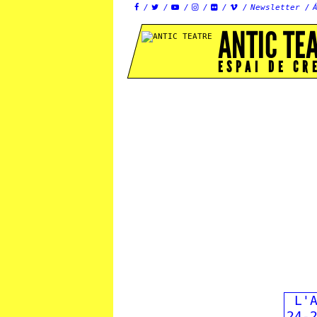
Newsletter






ANTIC TE
ESPAI DE CR
L'
24-