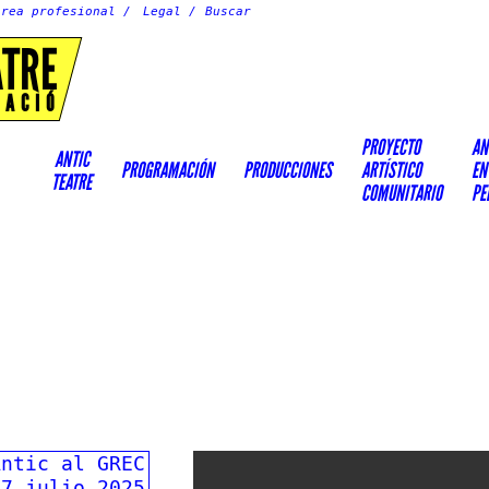
Área profesional
Legal
ATRE
EACIÓ
PROYECTO
AN
ANTIC
PROGRAMACIÓN
PRODUCCIONES
ARTÍSTICO
EN
TEATRE
COMUNITARIO
PE
Antic al GREC
27 julio 2025