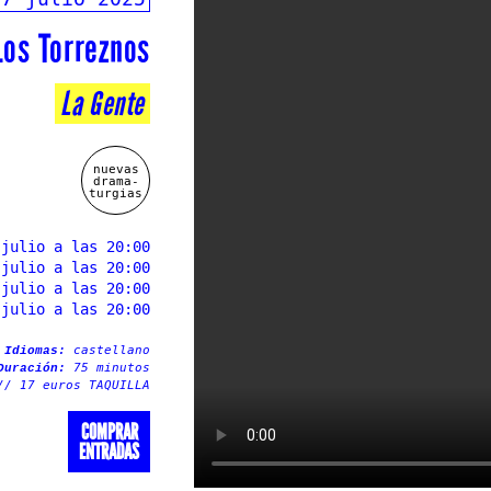
Los Torreznos
La Gente
nuevas
drama-
turgias
 julio a las 20:00
 julio a las 20:00
 julio a las 20:00
 julio a las 20:00
castellano
Idiomas:
75 minutos
Duración:
// 17 euros TAQUILLA
COMPRAR
ENTRADAS