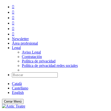






Newsletter
Área profesional
Legal
Aviso Legal
Contratación
Política de privacidad
Política de privacidad redes sociales
Català
Castellano
English
Cerrar
Menú