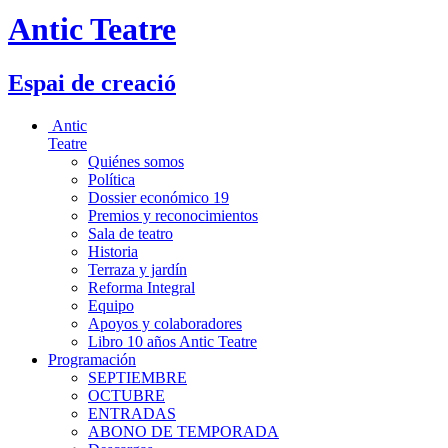
Antic Teatre
Espai de creació
Antic
Teatre
Quiénes somos
Política
Dossier económico 19
Premios y reconocimientos
Sala de teatro
Historia
Terraza y jardín
Reforma Integral
Equipo
Apoyos y colaboradores
Libro 10 años Antic Teatre
Programación
SEPTIEMBRE
OCTUBRE
ENTRADAS
ABONO DE TEMPORADA