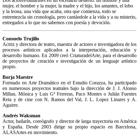
Dos actores-bailarines en un escenario desierto: un hombre y una
mujer, el hombre y la mujer, la madre y el hijo, los amantes, el lobo
y la leona, una vida que acaba, otra que comienza, todo se
entremezcla sin cronología, pero cantándole a la vida y a su misterio,
entregados a lo que no sabemos con poesía y devoción.
Consuelo Trujillo
Actriz y directora de teatro, maestra de actores e investigadora de los
procesos artísticos aplicados a la interpretación, educación y
desarrollo humano. En 2009 creó CriaturadelArte, para el desarrollo
de proyectos de creación e investigación de un lenguaje artístico
propio.
Borja Maestre
Formado en Arte Dramático en el Estudio Corazza, ha participado
en numerosos proyectos teatrales bajo la dirección de J. J. Alonso
Millan, Mónica y Luis Gª Ferreras, Paco Montes o Julián Fuentes
Reta y de cine con N. Ramos del Val, J. L. Lopez Linares y A.
Aguirre.
Andrés Waksman
Actor, bailarín, coreógrafo y director de larga trayectoria en América
y España. Desde 2003 dirige su propio espacio en Barcelona,
ALASArtes en movimiento.