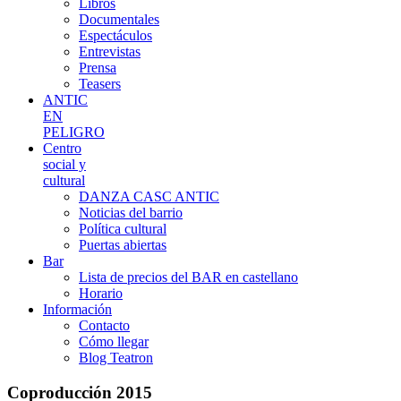
Libros
Documentales
Espectáculos
Entrevistas
Prensa
Teasers
ANTIC
EN
PELIGRO
Centro
social y
cultural
DANZA CASC ANTIC
Noticias del barrio
Política cultural
Puertas abiertas
Bar
Lista de precios del BAR en castellano
Horario
Información
Contacto
Cómo llegar
Blog Teatron
Coproducción
2015