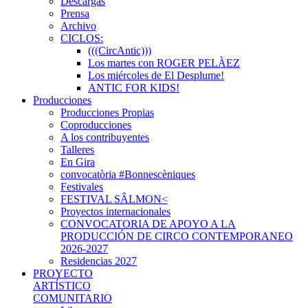
Descargas
Prensa
Archivo
CICLOS:
(((CircAntic)))
Los martes con ROGER PELÀEZ
Los miércoles de El Desplume!
ANTIC FOR KIDS!
Producciones
Producciones Propias
Coproducciones
A los contribuyentes
Talleres
En Gira
convocatòria #Bonnescèniques
Festivales
FESTIVAL SÂLMON<
Proyectos internacionales
CONVOCATORIA DE APOYO A LA
PRODUCCIÓN DE CIRCO CONTEMPORANEO
2026-2027
Residencias 2027
PROYECTO
ARTÍSTICO
COMUNITARIO