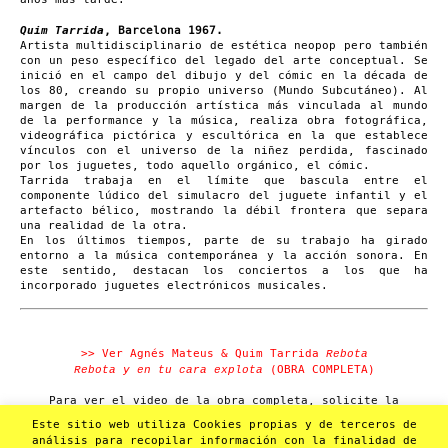
Quim Tarrida
, Barcelona 1967.
Artista multidisciplinario de estética neopop pero también
con un peso específico del legado del arte conceptual. Se
inició en el campo del dibujo y del cómic en la década de
los 80, creando su propio universo (Mundo Subcutáneo). Al
margen de la producción artística más vinculada al mundo
de la performance y la música, realiza obra fotográfica,
videográfica pictórica y escultórica en la que establece
vínculos con el universo de la niñez perdida, fascinado
por los juguetes, todo aquello orgánico, el cómic.
Tarrida trabaja en el límite que bascula entre el
componente lúdico del simulacro del juguete infantil y el
artefacto bélico, mostrando la débil frontera que separa
una realidad de la otra.
En los últimos tiempos, parte de su trabajo ha girado
entorno a la música contemporánea y la acción sonora. En
este sentido, destacan los conciertos a los que ha
incorporado juguetes electrónicos musicales.
>> Ver Agnés Mateus & Quim Tarrida
Rebota
(OBRA COMPLETA)
Rebota y en tu cara explota
Para ver el video de la obra completa, solicite la
contraseña, envíe un correo electrónico a
Este sitio web utiliza Cookies propias y de terceros de
anticteatre@anticteatre.com
.
análisis para recopilar información con la finalidad de