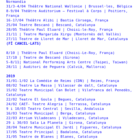
Normandia
31/3-4/04 Théâtre National Wallonie | Brussel·les, Bèlgica
8-9/04 Théâtre Auditorium – Festival à Corps | Poitiers,
França
16-17/04 Théâtre Alibi | Bastia Còrsega, França
25/04 Teatre Bescanó | Bescanó, Catalunya
28/05 Théâtre Paul Eluard | Choisi-le-Roy, França
21/11 | Teatre Margarida Xirgu (Montornès del Vallès)
27/11 Teatre de Lloret de Mar | Lloret de Mar, Catalunya
(FÍ CANCEL·LATS)
8/10 | Théâtre Paul Eluard (Choisi-Le-Roy, França)
17/10 | Teatre de Bescanó (Girona)
5-8/11| National Performing Arts Centre (Taipei, Taiwan)
28/11 | Auditori de Peguera (Calvià, Mallorca)
2019
31/01-1/02 La Comédie de Reims (CDN) | Reims, França
08/02 Teatre La Massa | Vilassar de dalt, Catalunya
15/02 Teatre Municipal Can Bolet | Vilafranca del Penedès,
Catalunya
22/02 Teatre El Goula | Begues, Catalunya
24/02 CAET- Teatre Alegria | Terrassa, Catalunya
9 i 10/03 Teatro Central | Sevilla, Andalusia
16/03 Teatre Municipal | Berga, Catalunya
22/03 Atrium Viladecans | Viladecans, Catalunya
29 i 30/03 Sala La Planeta | Girona, Catalunya
28/04 Teatre Municipal El Jardí | Figueres, Catalunya
17/05 Teatre Principal | Badalona, Catalunya
31/05 Teatre de Blanes | Blanes, Catalunya