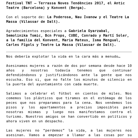
Festival TNT – Terrassa Noves Tendències 2017, el Antic
Teatre (Barcelona) y Konvent (Berga).
Con el soporte de:
La Poderosa, Nau Ivanow y el Teatre La
Massa (Vilassar de Dalt).
Agradecimientos especiales a
Gabriela Oyarzabal,
Semolinika Tomic, Bcn Props, CUBE, Conrado y Martí Soler,
a la familia del Konvent, Maria Mateus, Isma Mengual,
Carles Fígols y Teatre La Massa (Vilassar de Dalt).
Nos debería explotar la vida en la cara más a menudo…
Asesinamos mujeres a razón de dos por semana desde hace 10
años y nosotras todavía tenemos que continuar
defendiéndonos y justificándonos ante la gente que nos
escucha. Eso si, que no falte los minutos de silencio en
la puerta del ayuntamiento con cada muerte.
Salimos a celebrar el fútbol en cientos de miles. Nos
comemos los plásticos que tiramos en el estómago de los
peces que nos preparamos para la cena. Nos vendemos los
pisos y los apartamentos a precios imposibles para
nosotras mismas y luego nos manifestamos contra el
turismo. Nuestros amigos se han convertido en políticos y
ahora viven en un despacho.
Las mujeres no “perdemos” la vida, a las mujeres nos
asesinan. Vamos a empezar a llamar a las cosas por su