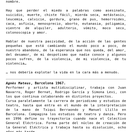
nombre.
Hay que perder el miedo a palabras como asesinato,
suicidio, muerte, chiste fácil, mierda seca, metástasis,
leucemia, calvicie, gordura, grano de pus, hemorroides,
caca, asfixia, menosprecio, aborto, eutanasia, poligamia,
vientre de alquiler, adulterio, vómito, moco seco,
colonoscopia y amor.
Hablar de nuestra pasividad, de la acción de las gentes
pequeñas que está cambiando el mundo poco a poco, de
nuestro abandono, de la esperanza que nos queda, del amor,
del desamor, de mi despotismo que nadie conoce y algunos
pocos sufren, de la violencia, de mi violencia, de tu
violencia…
… nos debería explotar la vida en la cara más a menudo.
Agnès Mateus
, Barcelona 1967.
Performer y artista multidisciplinar, trabaja con Juan
Navarro, Roger Bernat, Rodrigo García y Simona Levi, con
los que continua colaborando en distintos proyectos.
Cursa paralelamente la carrera de periodismo y estudios de
teatro, hasta que entra en el mundo de la interpretación
de la mano de Txiqui Berraondo y Manuel Llillo en
Barcelona. Compagina los estudios de teatro y danza. Pero
en 1996 define su trayectoria cuando nace el Colectivo
General Eléctrica. Forma parte del núcleo de creación de
la General Eléctrica y trabaja hasta su disolución, ocho
años más tarde.