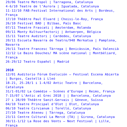
29/06 Teatre Metropol | Tarragona, Catalunya
4-6/10 Teatre de l’Aurora | Igualada, Catalunya
11-12/10 FAB-Festival International des Arts | Bordeus,
França
17/10 Théâtre Paul Eluard | Choisi-le-Roy, França
26/10 Festival BAD | Bilbao, País Basc
07/11 Theatre Frascati | Amsterdam, Holanda
09/11 Monty Kultuurfactorij | Antwerpen, Bèlgica
15/11 Teatre Auditori | Cardedeu, Catalunya
20/11 Escuela Navarra de Teatro/948 Merkatua | Pamplona,
Navarra
29/11 Teatre Francesc Tàrrega | Benicàssim, País Valencià
12/12 Le Bains Douches/ MA scène national | Montbèliard,
França
26-29/12 Teatro Español | Madrid
2018
12/01 Auditorio Fórum Evolución – Festival Escena Abierta
| Burgos, Castellà i Lleó
18-21, 25-28/1 i 1-4/02 Antic Teatre | Barcelona,
Catalunya
31/1-01/02 La Comédie – Scènes d’Europe | Reims, França
7-15/07 L’Antic al Grec 2018 | | Barcelona, Catalunya
27 i 28/09 Théâtre Sanit-Gervais | Gèneve, Suïssa
04/10 Teatre Principal d’Olot | Olot, Catalunya
06/10 Teatre Cirvianum | Torelló, Catalunya
27/10 Teatre Ateneu | Tàrrega, Catalunya
23/11 Centre Cultural La Mercè (TA) | Girona, Catalunya
30/11-1/12 La Rose des Vents – Next Festival | Lille,
França