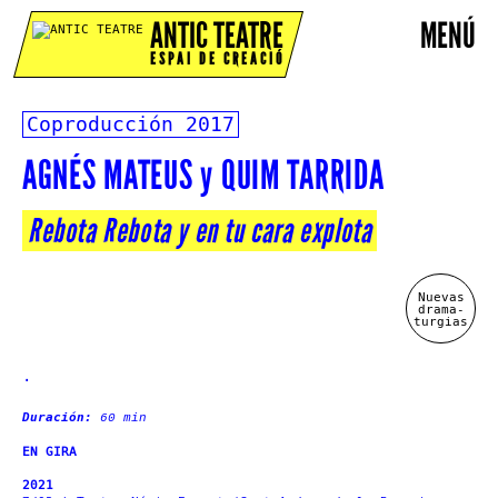
ANTIC TEATRE
MENÚ
ESPAI DE CREACIÓ
Coproducción
2017
AGNÉS MATEUS y QUIM TARRIDA
Rebota Rebota y en tu cara explota
Nuevas
drama-
turgias
.
Duración:
60 min
EN GIRA
2021