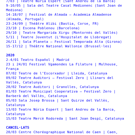
7/03 | Teatre Núria Espert (Sant Andreu de la Barca)
9-10/05 | Sala del Teatre Casal Medionenc (Sant Joan de
Mediona)
14-18/07 | Festival de Almada – Academia Almadense
(Almada, Portugal)
23-24/09 | Théâtre Alibi (Bastia, Corse, FR)
23/10 | Escena Poblenou (Barcelona)
29/10 | Teatre Margarida Xirgu (Montornès del Vallès)
5/11 | Teatre Joventut (L’Hospitalet de Llobregat)
26/11 | Sala Planeta – Festival Temporada Alta (Girona)
15-17/12 | Théâtre National Wallonie (Brussel·les)
2020
2-4/01 Teatro Español | Madrid
23 i 24/01 Festival Vgamondes La Filature | Mulhouse,
França
07/02 Teatre de l’Escorxador | Lleida, Catalunya
09/02 Teatre Auditori – Festival Zero | Llinars del
Vallès, Catalunya
28/02 Teatre Auditori | Granolles, Catalunya
01/03 Teatre Municipal Cooperativa – Festival Zero |
Barberà del Vallès, Catalunya
05/03 Sala Josep Brossa | Sant Quirze del Vallès,
Catalunya
13/03 Teatre Núria Espert | Sant Andreu de la Barca,
Catalunya
15/03 Teatre Mercè Rodoreda | Sant Joan Despí, Catalunya
CANCEL·LATS
20/03 Centre Choréographique National de Caen | Caen,