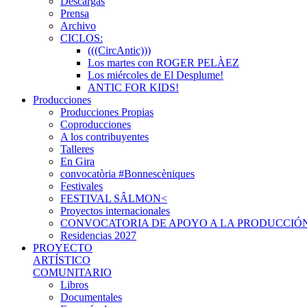
Descargas
Prensa
Archivo
CICLOS:
(((CircAntic)))
Los martes con ROGER PELÀEZ
Los miércoles de El Desplume!
ANTIC FOR KIDS!
Producciones
Producciones Propias
Coproducciones
A los contribuyentes
Talleres
En Gira
convocatòria #Bonnescèniques
Festivales
FESTIVAL SÂLMON<
Proyectos internacionales
CONVOCATORIA DE APOYO A LA PRODUCCIÓN
Residencias 2027
PROYECTO
ARTÍSTICO
COMUNITARIO
Libros
Documentales