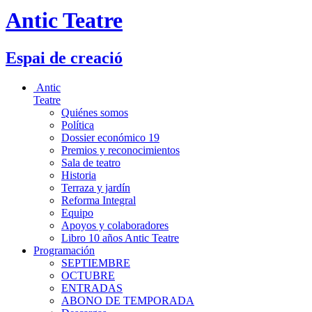
Antic Teatre
Espai de creació
Antic
Teatre
Quiénes somos
Política
Dossier económico 19
Premios y reconocimientos
Sala de teatro
Historia
Terraza y jardín
Reforma Integral
Equipo
Apoyos y colaboradores
Libro 10 años Antic Teatre
Programación
SEPTIEMBRE
OCTUBRE
ENTRADAS
ABONO DE TEMPORADA