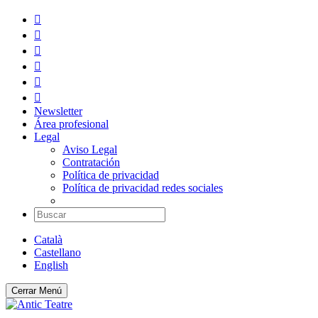






Newsletter
Área profesional
Legal
Aviso Legal
Contratación
Política de privacidad
Política de privacidad redes sociales
Català
Castellano
English
Cerrar
Menú