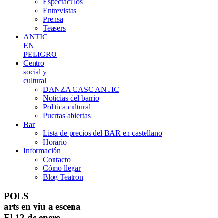
Espectáculos
Entrevistas
Prensa
Teasers
ANTIC
EN
PELIGRO
Centro
social y
cultural
DANZA CASC ANTIC
Noticias del barrio
Política cultural
Puertas abiertas
Bar
Lista de precios del BAR en castellano
Horario
Información
Contacto
Cómo llegar
Blog Teatron
POLS
arts en viu a escena
El 12 de enero