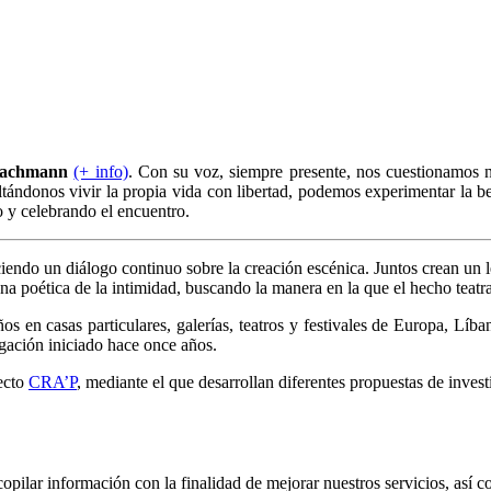
Bachmann
(+ info)
. Con su voz, siempre presente, nos cuestionamos
ultándonos vivir la propia vida con libertad, podemos experimentar la b
o y celebrando el encuentro.
endo un diálogo continuo sobre la creación escénica. Juntos crean un le
una poética de la intimidad, buscando la manera en la que el hecho teatra
ños en casas particulares, galerías, teatros y festivales de Europa, L
igación iniciado hace once años.
yecto
CRA’P
, mediante el que desarrollan diferentes propuestas de inves
ecopilar información con la finalidad de mejorar nuestros servicios, así