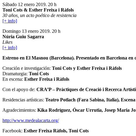
Sábado 12 enero 2019. 20 h
Toni Cots & Esther Freixa i Ràfols
30 años, un acto poético de resistencia
[+ info]
Domingo 13 enero 2019. 20 h
Núria Guiu Sagarra
Likes
[+ info]
Estreno en El Masnou (Barcelona). Presentado en Barcelona en dif
Creación e investigación:
Toni Cots y Esther Freixa i Ràfols
Dramaturgia:
Toni Cots
En escena:
Esther Freixa i Ràfols
Con el apoyo de:
CRA’P – Pràctiques de Creació i Recerca Artíst
Residencias artísticas:
Teatro Potlach (Fara Sabina, Italia), Escen
Agradecimientos:
Kika Rodríguez, Óscar Urrutia, Josep Maria Jo
http://www.medealacarta.org/
Facebook:
Esther Freixa Ràfols, Toni Cots