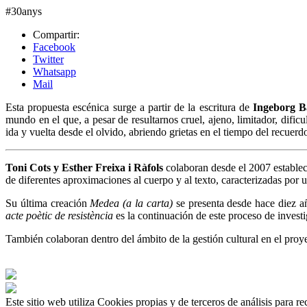
#30anys
Compartir:
Facebook
Twitter
Whatsapp
Mail
Esta propuesta escénica surge a partir de la escritura de
Ingeborg 
mundo en el que, a pesar de resultarnos cruel, ajeno, limitador, dific
ida y vuelta desde el olvido, abriendo grietas en el tiempo del recuerd
Toni Cots y Esther Freixa i Ràfols
colaboran desde el 2007 estableci
de diferentes aproximaciones al cuerpo y al texto, caracterizadas por 
Su última creación
Medea (a la carta)
se presenta desde hace diez a
acte poètic de resistència
es la continuación de este proceso de invest
También colaboran dentro del ámbito de la gestión cultural en el pro
Este sitio web utiliza Cookies propias y de terceros de análisis para r